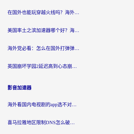
在国外也能玩穿越火线吗？海外玩家国服游戏畅玩终极指南
美国率土之滨加速器哪个好？海外党国服游戏畅玩终极指南（附多游戏解决方案）
海外党必看：怎么在国外打弹弹堂不卡？番茄加速器亲测指南
英国崩坏学园2延迟高到心态崩？海外党国服游戏加速终极指南
影音加速器
海外看国内电视剧的app选不对？这份回国加速器避坑指南帮你流畅追剧
喜马拉雅地区限制DNS怎么破？海外党听国内音乐听书的终极解决方案