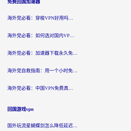
免费回国加速器
导
航
海外党必看：穿梭VPN好用吗？和云帆VPN对比哪个回国效果更好？附真实测评+避坑指南
海外党必看：如何选对国内VPN，实现无缝访问国内资源？
海外党必看：加速器下载永久免费版真的存在吗？教你无缝访问国内资源的正确姿势
海外党自救指南：用一个小时免费加速器，轻松打破国内资源访问壁垒？
海外党必看：中国VPN免费真的靠谱吗？手把手教你选对回国加速器
回国游戏vpn
国外玩流星蝴蝶剑怎么降低延迟？海外党必看的加速秘籍（含欧洲鸣潮&彩虹岛优化攻略）