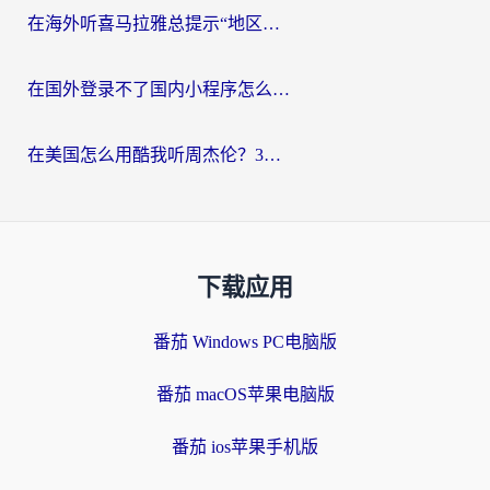
在海外听喜马拉雅总提示“地区限制”？3步轻松解除+听国内音乐全攻略
在国外登录不了国内小程序怎么办？选对回国加速器，轻松解锁国内资源
在美国怎么用酷我听周杰伦？3步搞定海外听歌难题
下载应用
番茄 Windows PC电脑版
番茄 macOS苹果电脑版
番茄 ios苹果手机版