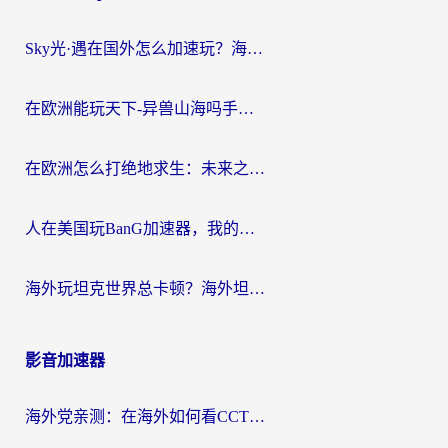
Sky光·遇在国外怎么加速玩？海外党亲测有效的国服游戏加速指南
在欧洲能玩天下-异兽山海吗手游？海外玩家的加速器生存指南
在欧洲怎么打绝地求生：未来之役不卡？留学生亲测的加速器避坑指南
人在美国玩BanG加速器，我的延迟终于绿了
海外玩坦克世界总卡顿？海外坦克世界加速器有哪些？实测好用的选择在这里
影音加速器
海外党亲测：在海外如何看CCTV？告别“仅限大陆播放”的实用指南