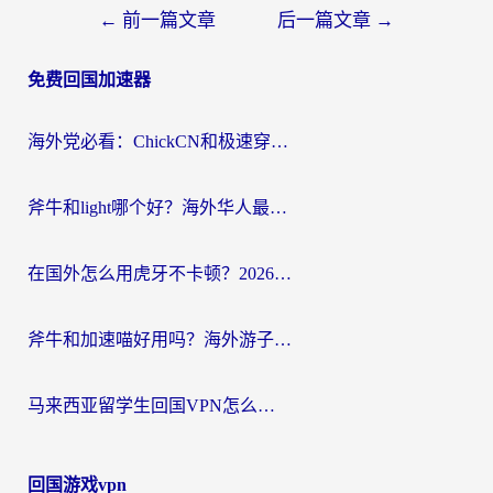
文
←
前一篇文章
后一篇文章
→
章
免费回国加速器
导
航
海外党必看：ChickCN和极速穿梭VPN好用吗？3招教你选对回国加速器无缝刷国内资源
斧牛和light哪个好？海外华人最关心的回国加速器选择难题，一篇讲透
在国外怎么用虎牙不卡顿？2026海外华人亲测有效的回国加速器选择指南
斧牛和加速喵好用吗？海外游子的真实选择困境
马来西亚留学生回国VPN怎么选？3个避坑点+1款实测好用的加速器推荐
回国游戏vpn