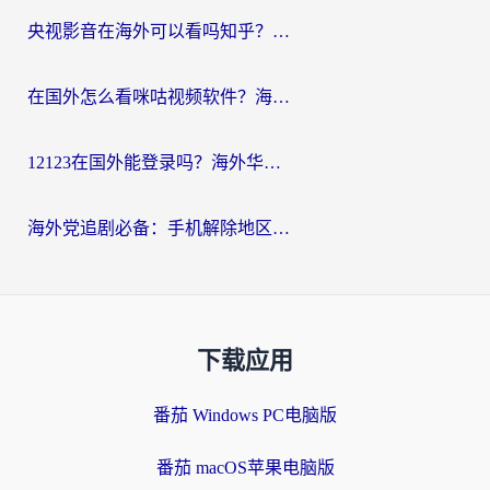
央视影音在海外可以看吗知乎？留学生亲测：3步解决地域限制+追剧自由
在国外怎么看咪咕视频软件？海外党亲测有效的回国加速方案
12123在国外能登录吗？海外华人必看的回国加速实用指南
海外党追剧必备：手机解除地区限制app怎么选？解决央视视频&国内剧地区限制全指南
下载应用
番茄 Windows PC电脑版
番茄 macOS苹果电脑版