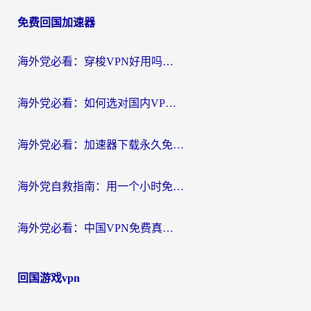
章
免费回国加速器
导
航
海外党必看：穿梭VPN好用吗？和云帆VPN对比哪个回国效果更好？附真实测评+避坑指南
海外党必看：如何选对国内VPN，实现无缝访问国内资源？
海外党必看：加速器下载永久免费版真的存在吗？教你无缝访问国内资源的正确姿势
海外党自救指南：用一个小时免费加速器，轻松打破国内资源访问壁垒？
海外党必看：中国VPN免费真的靠谱吗？手把手教你选对回国加速器
回国游戏vpn