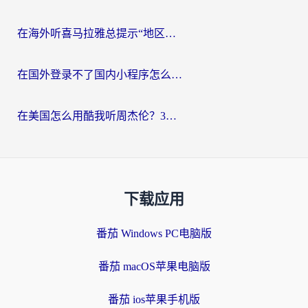
在海外听喜马拉雅总提示“地区限制”？3步轻松解除+听国内音乐全攻略
在国外登录不了国内小程序怎么办？选对回国加速器，轻松解锁国内资源
在美国怎么用酷我听周杰伦？3步搞定海外听歌难题
下载应用
番茄 Windows PC电脑版
番茄 macOS苹果电脑版
番茄 ios苹果手机版