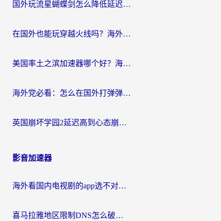
国外玩流星蝴蝶剑怎么降低延迟？海外党必看的加速秘籍（含欧洲鸣潮&彩虹岛优化攻略）
在国外也能玩穿越火线吗？海外玩家国服游戏畅玩终极指南
美国率土之滨加速器哪个好？海外党国服游戏畅玩终极指南（附多游戏解决方案）
海外党必看：怎么在国外打弹弹堂不卡？番茄加速器亲测指南
英国崩坏学园2延迟高到心态崩？海外党国服游戏加速终极指南
影音加速器
海外看国内电视剧的app选不对？这份回国加速器避坑指南帮你流畅追剧
喜马拉雅地区限制DNS怎么破？海外党听国内音乐听书的终极解决方案