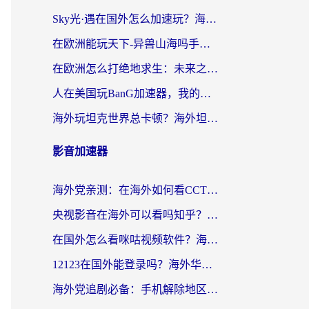
Sky光·遇在国外怎么加速玩？海外党亲测有效的国服游戏加速指南
在欧洲能玩天下-异兽山海吗手游？海外玩家的加速器生存指南
在欧洲怎么打绝地求生：未来之役不卡？留学生亲测的加速器避坑指南
人在美国玩BanG加速器，我的延迟终于绿了
海外玩坦克世界总卡顿？海外坦克世界加速器有哪些？实测好用的选择在这里
影音加速器
海外党亲测：在海外如何看CCTV？告别“仅限大陆播放”的实用指南
央视影音在海外可以看吗知乎？留学生亲测：3步解决地域限制+追剧自由
在国外怎么看咪咕视频软件？海外党亲测有效的回国加速方案
12123在国外能登录吗？海外华人必看的回国加速实用指南
海外党追剧必备：手机解除地区限制app怎么选？解决央视视频&国内剧地区限制全指南