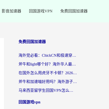
影音加速器
回国游戏VPN
免费回国加速器
免费回国加速器
海外党必看：ChickCN和极速穿梭VPN好用吗？3招教你选对回国加速器无缝刷国内资源
斧牛和light哪个好？海外华人最关心的回国加速器选择难题，一篇讲透
在国外怎么用虎牙不卡顿？2026海外华人亲测有效的回国加速器选择指南
斧牛和加速喵好用吗？海外游子的真实选择困境
马来西亚留学生回国VPN怎么选？3个避坑点+1款实测好用的加速器推荐
回国游戏vpn