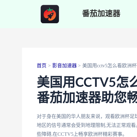
跳
番茄加速器
至
内
容
首页
影音加速器
美国用cctv5怎么看欧洲
美国用CCTV5
番茄加速器助您
对于身在美国的华人朋友来说，观看欧洲杯足球
地区的信号通常会受到地理限制,无法正常观看
些障碍,在CCTV5上畅享欧洲杯精彩赛事。