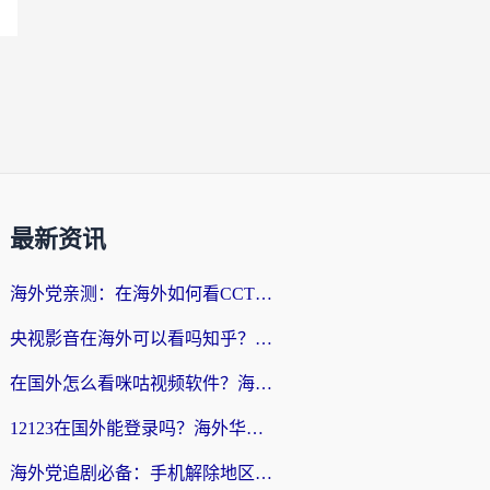
最新资讯
海外党亲测：在海外如何看CCTV？告别“仅限大陆播放”的实用指南
央视影音在海外可以看吗知乎？留学生亲测：3步解决地域限制+追剧自由
在国外怎么看咪咕视频软件？海外党亲测有效的回国加速方案
12123在国外能登录吗？海外华人必看的回国加速实用指南
海外党追剧必备：手机解除地区限制app怎么选？解决央视视频&国内剧地区限制全指南