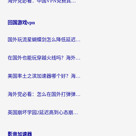
海外党必看：中国VPN免费真的靠谱吗？手把手教你选对回国加速器
回国游戏vpn
国外玩流星蝴蝶剑怎么降低延迟？海外党必看的加速秘籍（含欧洲鸣潮&彩虹岛优化攻略）
在国外也能玩穿越火线吗？海外玩家国服游戏畅玩终极指南
美国率土之滨加速器哪个好？海外党国服游戏畅玩终极指南（附多游戏解决方案）
海外党必看：怎么在国外打弹弹堂不卡？番茄加速器亲测指南
英国崩坏学园2延迟高到心态崩？海外党国服游戏加速终极指南
影音加速器