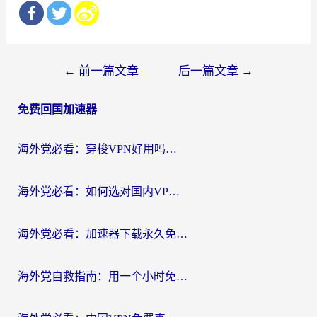
文
←
前一篇文章
后一篇文章
→
章
免费回国加速器
导
航
海外党必看：穿梭VPN好用吗？和云帆VPN对比哪个回国效果更好？附真实测评+避坑指南
海外党必看：如何选对国内VPN，实现无缝访问国内资源？
海外党必看：加速器下载永久免费版真的存在吗？教你无缝访问国内资源的正确姿势
海外党自救指南：用一个小时免费加速器，轻松打破国内资源访问壁垒？