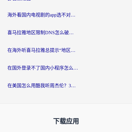
海外看国内电视剧的app选不对？这份回国加速器避坑指南帮你流畅追剧
喜马拉雅地区限制DNS怎么破？海外党听国内音乐听书的终极解决方案
在海外听喜马拉雅总提示“地区限制”？3步轻松解除+听国内音乐全攻略
在国外登录不了国内小程序怎么办？选对回国加速器，轻松解锁国内资源
在美国怎么用酷我听周杰伦？3步搞定海外听歌难题
下载应用