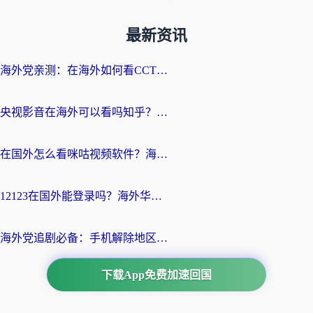
最新资讯
海外党亲测：在海外如何看CCTV？告别“仅限大陆播放”的实用指南
央视影音在海外可以看吗知乎？留学生亲测：3步解决地域限制+追剧自由
在国外怎么看咪咕视频软件？海外党亲测有效的回国加速方案
12123在国外能登录吗？海外华人必看的回国加速实用指南
海外党追剧必备：手机解除地区限制app怎么选？解决央视视频&国内剧地区限制全指南
下载App免费加速回国