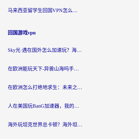
马来西亚留学生回国VPN怎么选？3个避坑点+1款实测好用的加速器推荐
回国游戏vpn
Sky光·遇在国外怎么加速玩？海外党亲测有效的国服游戏加速指南
在欧洲能玩天下-异兽山海吗手游？海外玩家的加速器生存指南
在欧洲怎么打绝地求生：未来之役不卡？留学生亲测的加速器避坑指南
人在美国玩BanG加速器，我的延迟终于绿了
海外玩坦克世界总卡顿？海外坦克世界加速器有哪些？实测好用的选择在这里