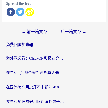
Spread the love
文
←
前一篇文章
后一篇文章
→
章
免费回国加速器
导
航
海外党必看：ChickCN和极速穿梭VPN好用吗？3招教你选对回国加速器无缝刷国内资源
斧牛和light哪个好？海外华人最关心的回国加速器选择难题，一篇讲透
在国外怎么用虎牙不卡顿？2026海外华人亲测有效的回国加速器选择指南
斧牛和加速喵好用吗？海外游子的真实选择困境