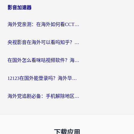
影音加速器
海外党亲测：在海外如何看CCTV？告别“仅限大陆播放”的实用指南
央视影音在海外可以看吗知乎？留学生亲测：3步解决地域限制+追剧自由
在国外怎么看咪咕视频软件？海外党亲测有效的回国加速方案
12123在国外能登录吗？海外华人必看的回国加速实用指南
海外党追剧必备：手机解除地区限制app怎么选？解决央视视频&国内剧地区限制全指南
下载应用