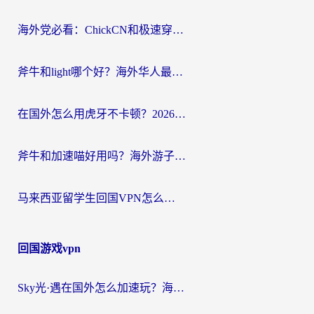
航
海外党必看：ChickCN和极速穿梭VPN好用吗？3招教你选对回国加速器无缝刷国内资源
斧牛和light哪个好？海外华人最关心的回国加速器选择难题，一篇讲透
在国外怎么用虎牙不卡顿？2026海外华人亲测有效的回国加速器选择指南
斧牛和加速喵好用吗？海外游子的真实选择困境
马来西亚留学生回国VPN怎么选？3个避坑点+1款实测好用的加速器推荐
回国游戏vpn
Sky光·遇在国外怎么加速玩？海外党亲测有效的国服游戏加速指南