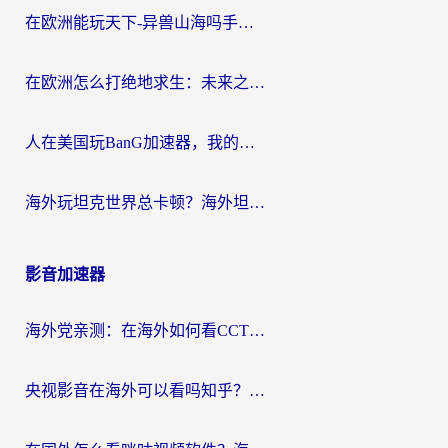
在欧洲能玩天下-异兽山海吗手游？海外玩家的加速器生存指南
在欧洲怎么打绝地求生：未来之役不卡？留学生亲测的加速器避坑指南
人在美国玩BanG加速器，我的延迟终于绿了
海外玩坦克世界总卡顿？海外坦克世界加速器有哪些？实测好用的选择在这里
影音加速器
海外党亲测：在海外如何看CCTV？告别“仅限大陆播放”的实用指南
央视影音在海外可以看吗知乎？留学生亲测：3步解决地域限制+追剧自由