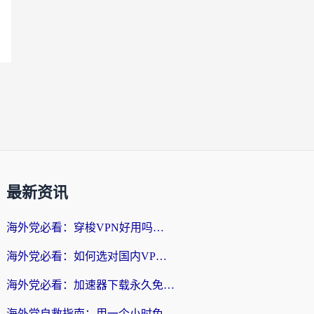
最新资讯
海外党必看：穿梭VPN好用吗？和云帆VPN对比哪个回国效果更好？附真实测评+避坑指南
海外党必看：如何选对国内VPN，实现无缝访问国内资源？
海外党必看：加速器下载永久免费版真的存在吗？教你无缝访问国内资源的正确姿势
海外党自救指南：用一个小时免费加速器，轻松打破国内资源访问壁垒？