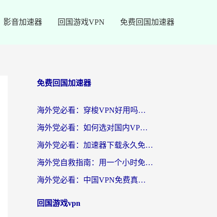
影音加速器
回国游戏VPN
免费回国加速器
免费回国加速器
海外党必看：穿梭VPN好用吗？和云帆VPN对比哪个回国效果更好？附真实测评+避坑指南
海外党必看：如何选对国内VPN，实现无缝访问国内资源？
海外党必看：加速器下载永久免费版真的存在吗？教你无缝访问国内资源的正确姿势
海外党自救指南：用一个小时免费加速器，轻松打破国内资源访问壁垒？
海外党必看：中国VPN免费真的靠谱吗？手把手教你选对回国加速器
回国游戏vpn