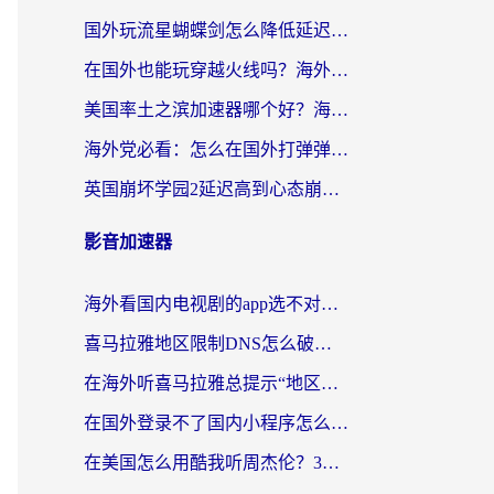
国外玩流星蝴蝶剑怎么降低延迟？海外党必看的加速秘籍（含欧洲鸣潮&彩虹岛优化攻略）
在国外也能玩穿越火线吗？海外玩家国服游戏畅玩终极指南
美国率土之滨加速器哪个好？海外党国服游戏畅玩终极指南（附多游戏解决方案）
海外党必看：怎么在国外打弹弹堂不卡？番茄加速器亲测指南
英国崩坏学园2延迟高到心态崩？海外党国服游戏加速终极指南
影音加速器
海外看国内电视剧的app选不对？这份回国加速器避坑指南帮你流畅追剧
喜马拉雅地区限制DNS怎么破？海外党听国内音乐听书的终极解决方案
在海外听喜马拉雅总提示“地区限制”？3步轻松解除+听国内音乐全攻略
在国外登录不了国内小程序怎么办？选对回国加速器，轻松解锁国内资源
在美国怎么用酷我听周杰伦？3步搞定海外听歌难题