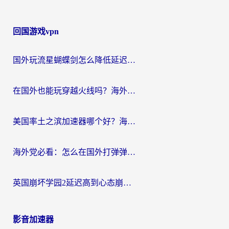
回国游戏vpn
国外玩流星蝴蝶剑怎么降低延迟？海外党必看的加速秘籍（含欧洲鸣潮&彩虹岛优化攻略）
在国外也能玩穿越火线吗？海外玩家国服游戏畅玩终极指南
美国率土之滨加速器哪个好？海外党国服游戏畅玩终极指南（附多游戏解决方案）
海外党必看：怎么在国外打弹弹堂不卡？番茄加速器亲测指南
英国崩坏学园2延迟高到心态崩？海外党国服游戏加速终极指南
影音加速器