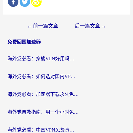
文
←
前一篇文章
后一篇文章
→
章
免费回国加速器
导
航
海外党必看：穿梭VPN好用吗？和云帆VPN对比哪个回国效果更好？附真实测评+避坑指南
海外党必看：如何选对国内VPN，实现无缝访问国内资源？
海外党必看：加速器下载永久免费版真的存在吗？教你无缝访问国内资源的正确姿势
海外党自救指南：用一个小时免费加速器，轻松打破国内资源访问壁垒？
海外党必看：中国VPN免费真的靠谱吗？手把手教你选对回国加速器