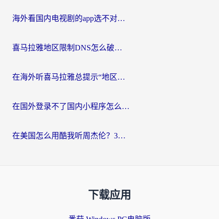
海外看国内电视剧的app选不对？这份回国加速器避坑指南帮你流畅追剧
喜马拉雅地区限制DNS怎么破？海外党听国内音乐听书的终极解决方案
在海外听喜马拉雅总提示“地区限制”？3步轻松解除+听国内音乐全攻略
在国外登录不了国内小程序怎么办？选对回国加速器，轻松解锁国内资源
在美国怎么用酷我听周杰伦？3步搞定海外听歌难题
下载应用