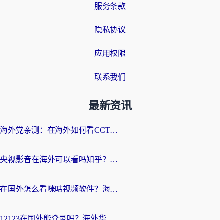
服务条款
隐私协议
应用权限
联系我们
最新资讯
海外党亲测：在海外如何看CCTV？告别“仅限大陆播放”的实用指南
央视影音在海外可以看吗知乎？留学生亲测：3步解决地域限制+追剧自由
在国外怎么看咪咕视频软件？海外党亲测有效的回国加速方案
12123在国外能登录吗？海外华人必看的回国加速实用指南