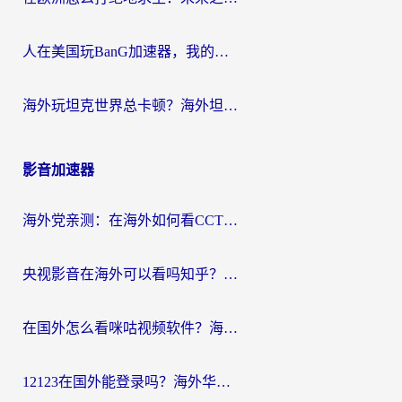
人在美国玩BanG加速器，我的延迟终于绿了
海外玩坦克世界总卡顿？海外坦克世界加速器有哪些？实测好用的选择在这里
影音加速器
海外党亲测：在海外如何看CCTV？告别“仅限大陆播放”的实用指南
央视影音在海外可以看吗知乎？留学生亲测：3步解决地域限制+追剧自由
在国外怎么看咪咕视频软件？海外党亲测有效的回国加速方案
12123在国外能登录吗？海外华人必看的回国加速实用指南