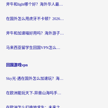
斧牛和light哪个好？海外华人最关心的回国加速器选择难题，一篇讲透
在国外怎么用虎牙不卡顿？2026海外华人亲测有效的回国加速器选择指南
斧牛和加速喵好用吗？海外游子的真实选择困境
马来西亚留学生回国VPN怎么选？3个避坑点+1款实测好用的加速器推荐
回国游戏vpn
Sky光·遇在国外怎么加速玩？海外党亲测有效的国服游戏加速指南
在欧洲能玩天下-异兽山海吗手游？海外玩家的加速器生存指南
在欧洲怎么打绝地求生：未来之役不卡？留学生亲测的加速器避坑指南