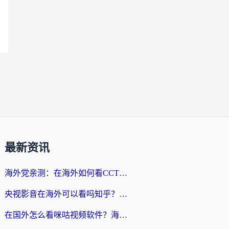
最新资讯
海外党亲测：在海外如何看CCTV？告别“仅限大陆播放”的实用指南
央视影音在海外可以看吗知乎？留学生亲测：3步解决地域限制+追剧自由
在国外怎么看咪咕视频软件？海外党亲测有效的回国加速方案