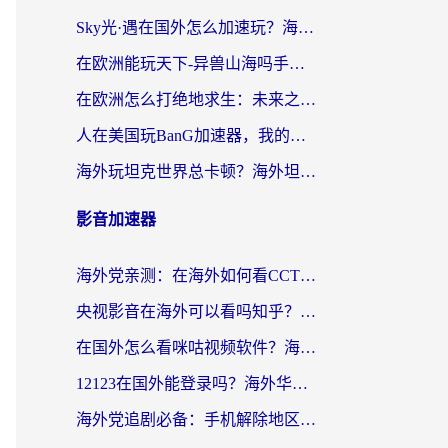
Sky光·遇在国外怎么加速玩？海外党亲测有效的国服游戏加速指南
在欧洲能玩天下-异兽山海吗手游？海外玩家的加速器生存指南
在欧洲怎么打绝地求生：未来之役不卡？留学生亲测的加速器避坑指南
人在美国玩BanG加速器，我的延迟终于绿了
海外玩坦克世界总卡顿？海外坦克世界加速器有哪些？实测好用的选择在这里
影音加速器
海外党亲测：在海外如何看CCTV？告别“仅限大陆播放”的实用指南
央视影音在海外可以看吗知乎？留学生亲测：3步解决地域限制+追剧自由
在国外怎么看咪咕视频软件？海外党亲测有效的回国加速方案
12123在国外能登录吗？海外华人必看的回国加速实用指南
海外党追剧必备：手机解除地区限制app怎么选？解决央视视频&国内剧地区限制全指南