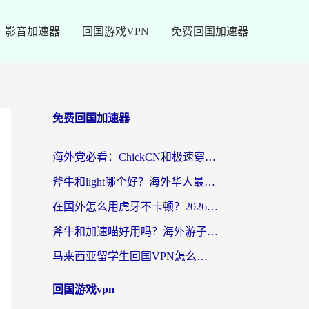
影音加速器
回国游戏VPN
免费回国加速器
免费回国加速器
海外党必看：ChickCN和极速穿梭VPN好用吗？3招教你选对回国加速器无缝刷国内资源
斧牛和light哪个好？海外华人最关心的回国加速器选择难题，一篇讲透
在国外怎么用虎牙不卡顿？2026海外华人亲测有效的回国加速器选择指南
斧牛和加速喵好用吗？海外游子的真实选择困境
马来西亚留学生回国VPN怎么选？3个避坑点+1款实测好用的加速器推荐
回国游戏vpn