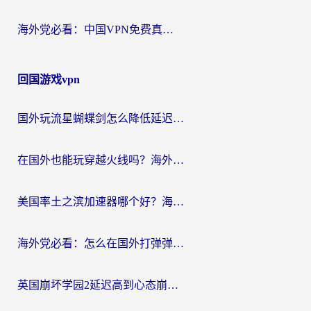
海外党必看：中国VPN免费真的靠谱吗？手把手教你选对回国加速器
回国游戏vpn
国外玩流星蝴蝶剑怎么降低延迟？海外党必看的加速秘籍（含欧洲鸣潮&彩虹岛优化攻略）
在国外也能玩穿越火线吗？海外玩家国服游戏畅玩终极指南
美国率土之滨加速器哪个好？海外党国服游戏畅玩终极指南（附多游戏解决方案）
海外党必看：怎么在国外打弹弹堂不卡？番茄加速器亲测指南
英国崩坏学园2延迟高到心态崩？海外党国服游戏加速终极指南