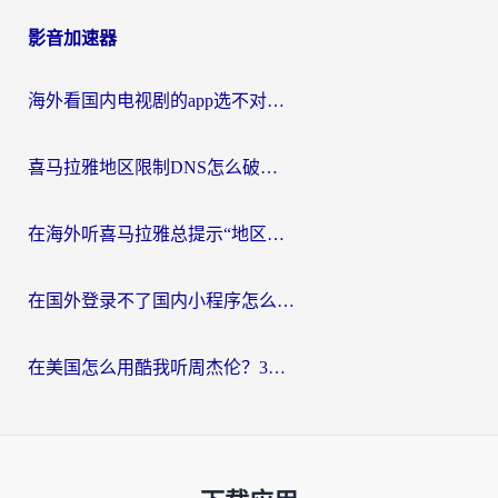
影音加速器
海外看国内电视剧的app选不对？这份回国加速器避坑指南帮你流畅追剧
喜马拉雅地区限制DNS怎么破？海外党听国内音乐听书的终极解决方案
在海外听喜马拉雅总提示“地区限制”？3步轻松解除+听国内音乐全攻略
在国外登录不了国内小程序怎么办？选对回国加速器，轻松解锁国内资源
在美国怎么用酷我听周杰伦？3步搞定海外听歌难题