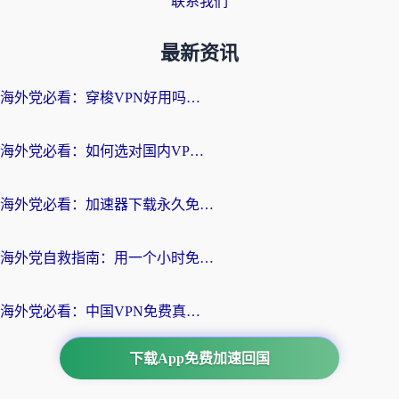
联系我们
最新资讯
海外党必看：穿梭VPN好用吗？和云帆VPN对比哪个回国效果更好？附真实测评+避坑指南
海外党必看：如何选对国内VPN，实现无缝访问国内资源？
海外党必看：加速器下载永久免费版真的存在吗？教你无缝访问国内资源的正确姿势
海外党自救指南：用一个小时免费加速器，轻松打破国内资源访问壁垒？
海外党必看：中国VPN免费真的靠谱吗？手把手教你选对回国加速器
下载App免费加速回国