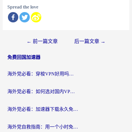
Spread the love
文
←
前一篇文章
后一篇文章
→
章
免费回国加速器
导
航
海外党必看：穿梭VPN好用吗？和云帆VPN对比哪个回国效果更好？附真实测评+避坑指南
海外党必看：如何选对国内VPN，实现无缝访问国内资源？
海外党必看：加速器下载永久免费版真的存在吗？教你无缝访问国内资源的正确姿势
海外党自救指南：用一个小时免费加速器，轻松打破国内资源访问壁垒？