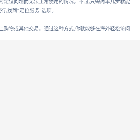
为定位问题而无法正常使用的情况。不过,只需简单几步就能
银行,找到"定位服务"选项。
网上购物或其他交易。通过这种方式,你就能够在海外轻松访问
两大必备工具
器是必不可少的利器。1. VPN (Virtual Private
连接到中国大陆的服务器,从而访问被屏蔽的网站和应用。
高访问速度,确保你能够流畅观看视频、玩游戏等。这两个工具
剧网站,畅享中国文化。