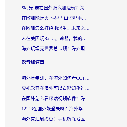
Sky光·遇在国外怎么加速玩？海外党亲测有效的国服游戏加速指南
在欧洲能玩天下-异兽山海吗手游？海外玩家的加速器生存指南
在欧洲怎么打绝地求生：未来之役不卡？留学生亲测的加速器避坑指南
人在美国玩BanG加速器，我的延迟终于绿了
海外玩坦克世界总卡顿？海外坦克世界加速器有哪些？实测好用的选择在这里
影音加速器
海外党亲测：在海外如何看CCTV？告别“仅限大陆播放”的实用指南
央视影音在海外可以看吗知乎？留学生亲测：3步解决地域限制+追剧自由
在国外怎么看咪咕视频软件？海外党亲测有效的回国加速方案
12123在国外能登录吗？海外华人必看的回国加速实用指南
海外党追剧必备：手机解除地区限制app怎么选？解决央视视频&国内剧地区限制全指南