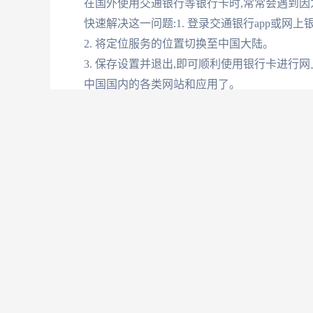
在国外使用交通银行等银行卡时,常常会遇到因
快速解决这一问题:1. 登录交通银行app或网上
2. 将定位服务的位置切换至中国大陆。
3. 保存设置并退出,即可顺利使用银行卡进行
中国国内的各类网站和应用了。
VPN和番茄加速器:
要想从海外流畅地访问中国国内的网站和应用,VPN和加速
Network)能够帮助你绕过地域限制,安全地
2. 番茄加速器则能优化你的网络连接,大幅提
结合使用,就能让你轻松访问红果这样的免费短
配置VPN和加速器的方法