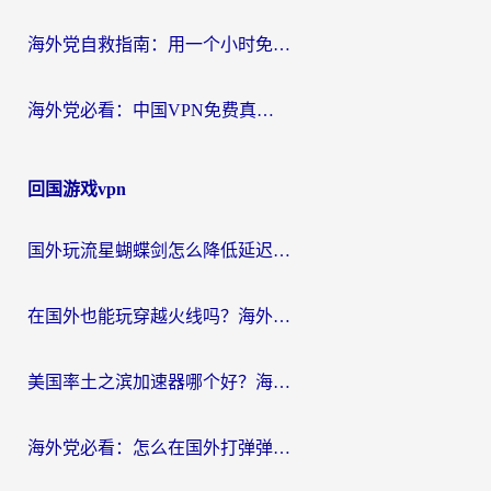
海外党自救指南：用一个小时免费加速器，轻松打破国内资源访问壁垒？
海外党必看：中国VPN免费真的靠谱吗？手把手教你选对回国加速器
回国游戏vpn
国外玩流星蝴蝶剑怎么降低延迟？海外党必看的加速秘籍（含欧洲鸣潮&彩虹岛优化攻略）
在国外也能玩穿越火线吗？海外玩家国服游戏畅玩终极指南
美国率土之滨加速器哪个好？海外党国服游戏畅玩终极指南（附多游戏解决方案）
海外党必看：怎么在国外打弹弹堂不卡？番茄加速器亲测指南