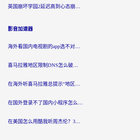
英国崩坏学园2延迟高到心态崩？海外党国服游戏加速终极指南
影音加速器
海外看国内电视剧的app选不对？这份回国加速器避坑指南帮你流畅追剧
喜马拉雅地区限制DNS怎么破？海外党听国内音乐听书的终极解决方案
在海外听喜马拉雅总提示“地区限制”？3步轻松解除+听国内音乐全攻略
在国外登录不了国内小程序怎么办？选对回国加速器，轻松解锁国内资源
在美国怎么用酷我听周杰伦？3步搞定海外听歌难题