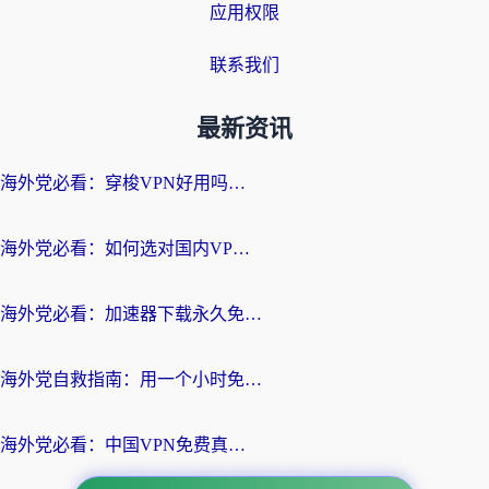
应用权限
联系我们
最新资讯
海外党必看：穿梭VPN好用吗？和云帆VPN对比哪个回国效果更好？附真实测评+避坑指南
海外党必看：如何选对国内VPN，实现无缝访问国内资源？
海外党必看：加速器下载永久免费版真的存在吗？教你无缝访问国内资源的正确姿势
海外党自救指南：用一个小时免费加速器，轻松打破国内资源访问壁垒？
海外党必看：中国VPN免费真的靠谱吗？手把手教你选对回国加速器