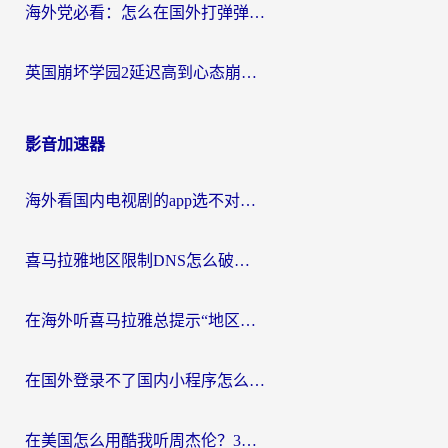
海外党必看：怎么在国外打弹弹堂不卡？番茄加速器亲测指南
英国崩坏学园2延迟高到心态崩？海外党国服游戏加速终极指南
影音加速器
海外看国内电视剧的app选不对？这份回国加速器避坑指南帮你流畅追剧
喜马拉雅地区限制DNS怎么破？海外党听国内音乐听书的终极解决方案
在海外听喜马拉雅总提示“地区限制”？3步轻松解除+听国内音乐全攻略
在国外登录不了国内小程序怎么办？选对回国加速器，轻松解锁国内资源
在美国怎么用酷我听周杰伦？3步搞定海外听歌难题