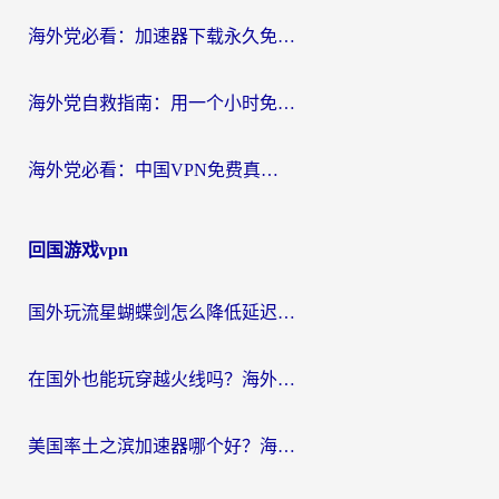
海外党必看：加速器下载永久免费版真的存在吗？教你无缝访问国内资源的正确姿势
海外党自救指南：用一个小时免费加速器，轻松打破国内资源访问壁垒？
海外党必看：中国VPN免费真的靠谱吗？手把手教你选对回国加速器
回国游戏vpn
国外玩流星蝴蝶剑怎么降低延迟？海外党必看的加速秘籍（含欧洲鸣潮&彩虹岛优化攻略）
在国外也能玩穿越火线吗？海外玩家国服游戏畅玩终极指南
美国率土之滨加速器哪个好？海外党国服游戏畅玩终极指南（附多游戏解决方案）