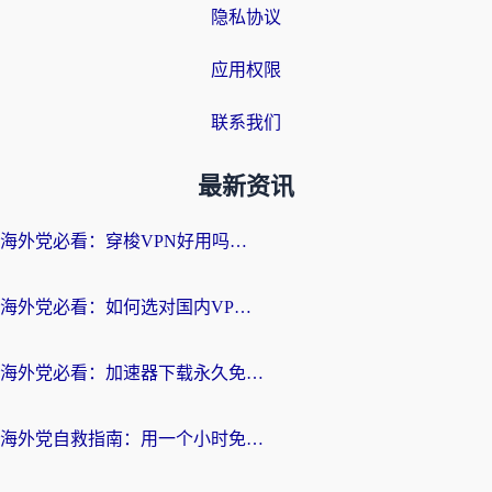
隐私协议
应用权限
联系我们
最新资讯
海外党必看：穿梭VPN好用吗？和云帆VPN对比哪个回国效果更好？附真实测评+避坑指南
海外党必看：如何选对国内VPN，实现无缝访问国内资源？
海外党必看：加速器下载永久免费版真的存在吗？教你无缝访问国内资源的正确姿势
海外党自救指南：用一个小时免费加速器，轻松打破国内资源访问壁垒？