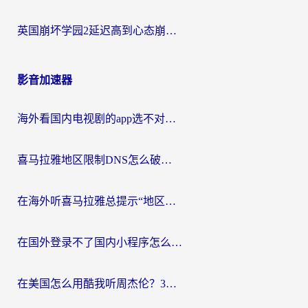
英国崩坏学园2延迟高到心态崩？海外党国服游戏加速终极指南
影音加速器
海外看国内电视剧的app选不对？这份回国加速器避坑指南帮你流畅追剧
喜马拉雅地区限制DNS怎么破？海外党听国内音乐听书的终极解决方案
在海外听喜马拉雅总提示“地区限制”？3步轻松解除+听国内音乐全攻略
在国外登录不了国内小程序怎么办？选对回国加速器，轻松解锁国内资源
在美国怎么用酷我听周杰伦？3步搞定海外听歌难题