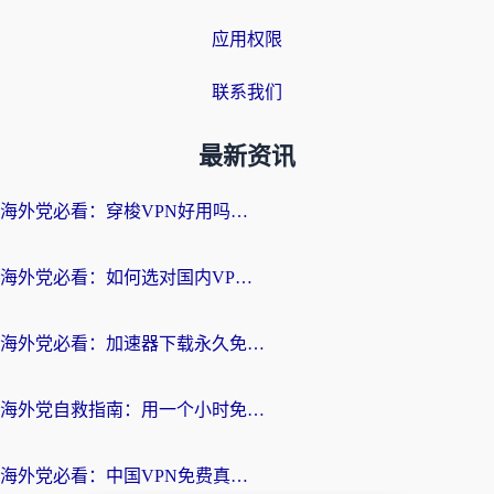
应用权限
联系我们
最新资讯
海外党必看：穿梭VPN好用吗？和云帆VPN对比哪个回国效果更好？附真实测评+避坑指南
海外党必看：如何选对国内VPN，实现无缝访问国内资源？
海外党必看：加速器下载永久免费版真的存在吗？教你无缝访问国内资源的正确姿势
海外党自救指南：用一个小时免费加速器，轻松打破国内资源访问壁垒？
海外党必看：中国VPN免费真的靠谱吗？手把手教你选对回国加速器