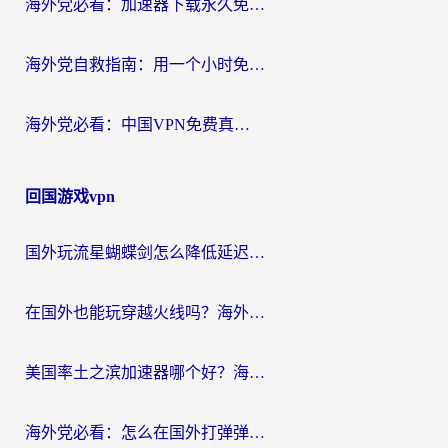
海外党必看：加速器下载永久免费版真的存在吗？教你无缝访问国内资源的正确姿势
海外党自救指南：用一个小时免费加速器，轻松打破国内资源访问壁垒？
海外党必看：中国VPN免费真的靠谱吗？手把手教你选对回国加速器
回国游戏vpn
国外玩流星蝴蝶剑怎么降低延迟？海外党必看的加速秘籍（含欧洲鸣潮&彩虹岛优化攻略）
在国外也能玩穿越火线吗？海外玩家国服游戏畅玩终极指南
美国率土之滨加速器哪个好？海外党国服游戏畅玩终极指南（附多游戏解决方案）
海外党必看：怎么在国外打弹弹堂不卡？番茄加速器亲测指南