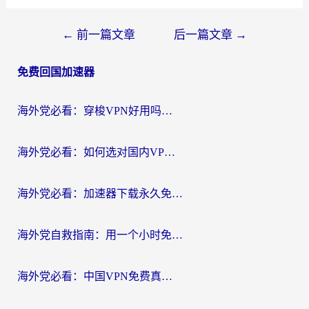
文
←
前一篇文章
后一篇文章
→
章
免费回国加速器
导
航
海外党必看：穿梭VPN好用吗？和云帆VPN对比哪个回国效果更好？附真实测评+避坑指南
海外党必看：如何选对国内VPN，实现无缝访问国内资源？
海外党必看：加速器下载永久免费版真的存在吗？教你无缝访问国内资源的正确姿势
海外党自救指南：用一个小时免费加速器，轻松打破国内资源访问壁垒？
海外党必看：中国VPN免费真的靠谱吗？手把手教你选对回国加速器