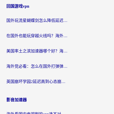
回国游戏vpn
国外玩流星蝴蝶剑怎么降低延迟？海外党必看的加速秘籍（含欧洲鸣潮&彩虹岛优化攻略）
在国外也能玩穿越火线吗？海外玩家国服游戏畅玩终极指南
美国率土之滨加速器哪个好？海外党国服游戏畅玩终极指南（附多游戏解决方案）
海外党必看：怎么在国外打弹弹堂不卡？番茄加速器亲测指南
英国崩坏学园2延迟高到心态崩？海外党国服游戏加速终极指南
影音加速器