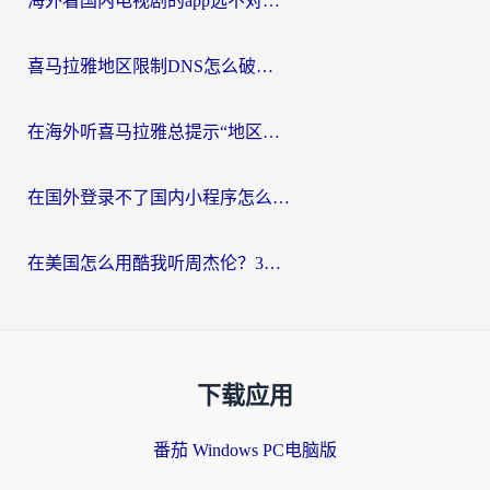
海外看国内电视剧的app选不对？这份回国加速器避坑指南帮你流畅追剧
喜马拉雅地区限制DNS怎么破？海外党听国内音乐听书的终极解决方案
在海外听喜马拉雅总提示“地区限制”？3步轻松解除+听国内音乐全攻略
在国外登录不了国内小程序怎么办？选对回国加速器，轻松解锁国内资源
在美国怎么用酷我听周杰伦？3步搞定海外听歌难题
下载应用
番茄 Windows PC电脑版