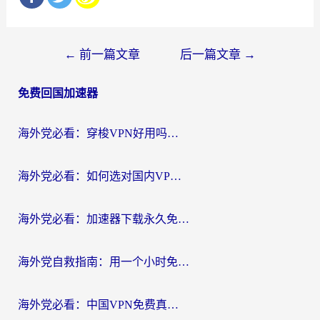
文
←
前一篇文章
后一篇文章
→
章
免费回国加速器
导
航
海外党必看：穿梭VPN好用吗？和云帆VPN对比哪个回国效果更好？附真实测评+避坑指南
海外党必看：如何选对国内VPN，实现无缝访问国内资源？
海外党必看：加速器下载永久免费版真的存在吗？教你无缝访问国内资源的正确姿势
海外党自救指南：用一个小时免费加速器，轻松打破国内资源访问壁垒？
海外党必看：中国VPN免费真的靠谱吗？手把手教你选对回国加速器