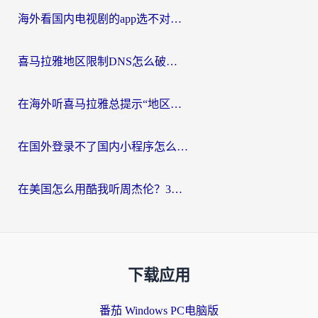
海外看国内电视剧的app选不对？这份回国加速器避坑指南帮你流畅追剧
喜马拉雅地区限制DNS怎么破？海外党听国内音乐听书的终极解决方案
在海外听喜马拉雅总提示“地区限制”？3步轻松解除+听国内音乐全攻略
在国外登录不了国内小程序怎么办？选对回国加速器，轻松解锁国内资源
在美国怎么用酷我听周杰伦？3步搞定海外听歌难题
下载应用
番茄 Windows PC电脑版