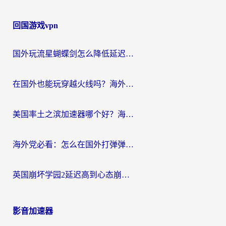
回国游戏vpn
国外玩流星蝴蝶剑怎么降低延迟？海外党必看的加速秘籍（含欧洲鸣潮&彩虹岛优化攻略）
在国外也能玩穿越火线吗？海外玩家国服游戏畅玩终极指南
美国率土之滨加速器哪个好？海外党国服游戏畅玩终极指南（附多游戏解决方案）
海外党必看：怎么在国外打弹弹堂不卡？番茄加速器亲测指南
英国崩坏学园2延迟高到心态崩？海外党国服游戏加速终极指南
影音加速器