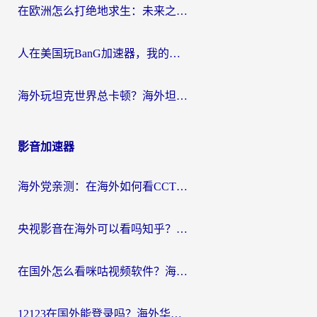
在欧洲怎么打绝地求生：未来之役不卡？留学生亲测的加速器避坑指南
人在美国玩BanG加速器，我的延迟终于绿了
海外玩坦克世界总卡顿？海外坦克世界加速器有哪些？实测好用的选择在这里
影音加速器
海外党亲测：在海外如何看CCTV？告别“仅限大陆播放”的实用指南
央视影音在海外可以看吗知乎？留学生亲测：3步解决地域限制+追剧自由
在国外怎么看咪咕视频软件？海外党亲测有效的回国加速方案
12123在国外能登录吗？海外华人必看的回国加速实用指南