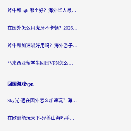
斧牛和light哪个好？海外华人最关心的回国加速器选择难题，一篇讲透
在国外怎么用虎牙不卡顿？2026海外华人亲测有效的回国加速器选择指南
斧牛和加速喵好用吗？海外游子的真实选择困境
马来西亚留学生回国VPN怎么选？3个避坑点+1款实测好用的加速器推荐
回国游戏vpn
Sky光·遇在国外怎么加速玩？海外党亲测有效的国服游戏加速指南
在欧洲能玩天下-异兽山海吗手游？海外玩家的加速器生存指南