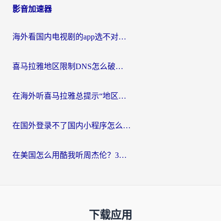
影音加速器
海外看国内电视剧的app选不对？这份回国加速器避坑指南帮你流畅追剧
喜马拉雅地区限制DNS怎么破？海外党听国内音乐听书的终极解决方案
在海外听喜马拉雅总提示“地区限制”？3步轻松解除+听国内音乐全攻略
在国外登录不了国内小程序怎么办？选对回国加速器，轻松解锁国内资源
在美国怎么用酷我听周杰伦？3步搞定海外听歌难题
下载应用