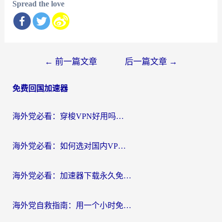
Spread the love
文
←
前一篇文章
后一篇文章
→
章
免费回国加速器
导
航
海外党必看：穿梭VPN好用吗？和云帆VPN对比哪个回国效果更好？附真实测评+避坑指南
海外党必看：如何选对国内VPN，实现无缝访问国内资源？
海外党必看：加速器下载永久免费版真的存在吗？教你无缝访问国内资源的正确姿势
海外党自救指南：用一个小时免费加速器，轻松打破国内资源访问壁垒？