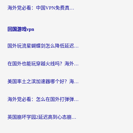
海外党必看：中国VPN免费真的靠谱吗？手把手教你选对回国加速器
回国游戏vpn
国外玩流星蝴蝶剑怎么降低延迟？海外党必看的加速秘籍（含欧洲鸣潮&彩虹岛优化攻略）
在国外也能玩穿越火线吗？海外玩家国服游戏畅玩终极指南
美国率土之滨加速器哪个好？海外党国服游戏畅玩终极指南（附多游戏解决方案）
海外党必看：怎么在国外打弹弹堂不卡？番茄加速器亲测指南
英国崩坏学园2延迟高到心态崩？海外党国服游戏加速终极指南