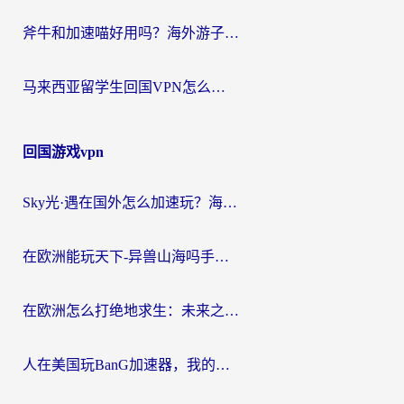
斧牛和加速喵好用吗？海外游子的真实选择困境
马来西亚留学生回国VPN怎么选？3个避坑点+1款实测好用的加速器推荐
回国游戏vpn
Sky光·遇在国外怎么加速玩？海外党亲测有效的国服游戏加速指南
在欧洲能玩天下-异兽山海吗手游？海外玩家的加速器生存指南
在欧洲怎么打绝地求生：未来之役不卡？留学生亲测的加速器避坑指南
人在美国玩BanG加速器，我的延迟终于绿了