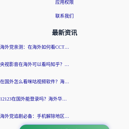
应用权限
联系我们
最新资讯
海外党亲测：在海外如何看CCTV？告别“仅限大陆播放”的实用指南
央视影音在海外可以看吗知乎？留学生亲测：3步解决地域限制+追剧自由
在国外怎么看咪咕视频软件？海外党亲测有效的回国加速方案
12123在国外能登录吗？海外华人必看的回国加速实用指南
海外党追剧必备：手机解除地区限制app怎么选？解决央视视频&国内剧地区限制全指南