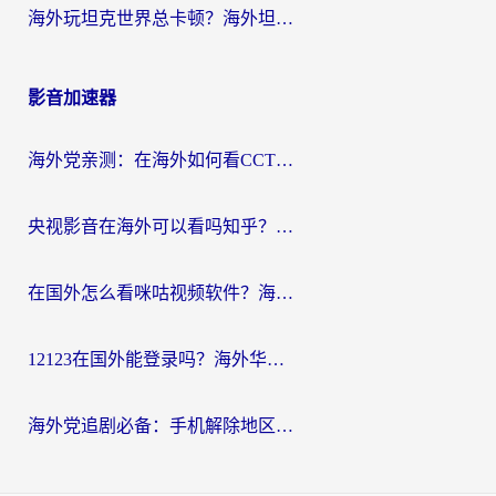
海外玩坦克世界总卡顿？海外坦克世界加速器有哪些？实测好用的选择在这里
影音加速器
海外党亲测：在海外如何看CCTV？告别“仅限大陆播放”的实用指南
央视影音在海外可以看吗知乎？留学生亲测：3步解决地域限制+追剧自由
在国外怎么看咪咕视频软件？海外党亲测有效的回国加速方案
12123在国外能登录吗？海外华人必看的回国加速实用指南
海外党追剧必备：手机解除地区限制app怎么选？解决央视视频&国内剧地区限制全指南