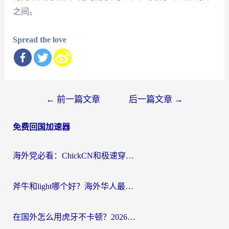
之间。
Spread the love
文
←
前一篇文章
后一篇文章
→
章
免费回国加速器
导
航
海外党必看：ChickCN和极速穿梭VPN好用吗？3招教你选对回国加速器无缝刷国内资源
斧牛和light哪个好？海外华人最关心的回国加速器选择难题，一篇讲透
在国外怎么用虎牙不卡顿？2026海外华人亲测有效的回国加速器选择指南