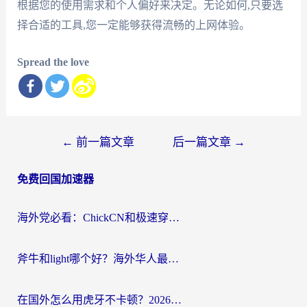
根据您的使用需求和个人偏好来决定。无论如何,只要选
择合适的工具,您一定能够获得流畅的上网体验。
Spread the love
文
←
前一篇文章
后一篇文章
→
章
免费回国加速器
导
航
海外党必看：ChickCN和极速穿梭VPN好用吗？3招教你选对回国加速器无缝刷国内资源
斧牛和light哪个好？海外华人最关心的回国加速器选择难题，一篇讲透
在国外怎么用虎牙不卡顿？2026海外华人亲测有效的回国加速器选择指南