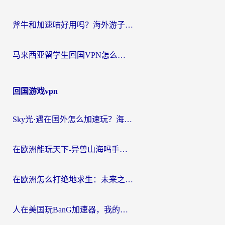
斧牛和加速喵好用吗？海外游子的真实选择困境
马来西亚留学生回国VPN怎么选？3个避坑点+1款实测好用的加速器推荐
回国游戏vpn
Sky光·遇在国外怎么加速玩？海外党亲测有效的国服游戏加速指南
在欧洲能玩天下-异兽山海吗手游？海外玩家的加速器生存指南
在欧洲怎么打绝地求生：未来之役不卡？留学生亲测的加速器避坑指南
人在美国玩BanG加速器，我的延迟终于绿了