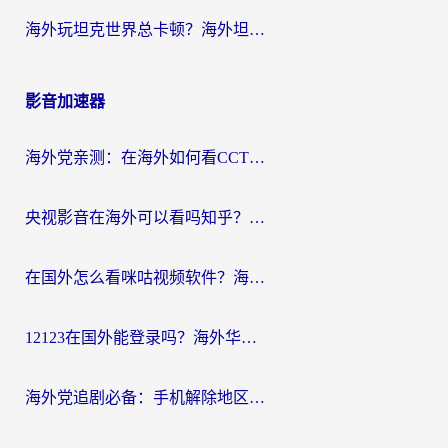
海外玩坦克世界总卡顿？海外坦克世界加速器有哪些？实测好用的选择在这里
影音加速器
海外党亲测：在海外如何看CCTV？告别“仅限大陆播放”的实用指南
央视影音在海外可以看吗知乎？留学生亲测：3步解决地域限制+追剧自由
在国外怎么看咪咕视频软件？海外党亲测有效的回国加速方案
12123在国外能登录吗？海外华人必看的回国加速实用指南
海外党追剧必备：手机解除地区限制app怎么选？解决央视视频&国内剧地区限制全指南