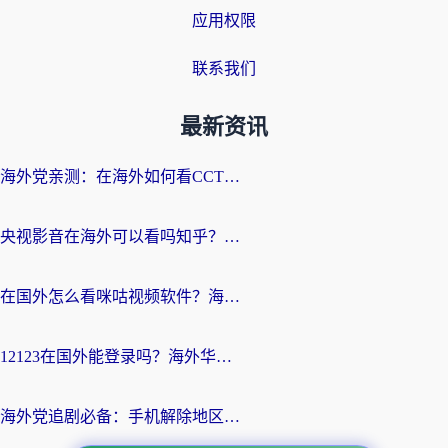
应用权限
联系我们
最新资讯
海外党亲测：在海外如何看CCTV？告别“仅限大陆播放”的实用指南
央视影音在海外可以看吗知乎？留学生亲测：3步解决地域限制+追剧自由
在国外怎么看咪咕视频软件？海外党亲测有效的回国加速方案
12123在国外能登录吗？海外华人必看的回国加速实用指南
海外党追剧必备：手机解除地区限制app怎么选？解决央视视频&国内剧地区限制全指南