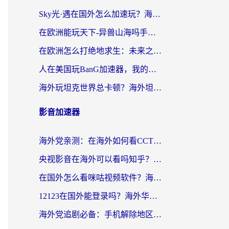
Sky光·遇在国外怎么加速玩？海外党亲测有效的国服游戏加速指南
在欧洲能玩天下-异兽山海吗手游？海外玩家的加速器生存指南
在欧洲怎么打绝地求生：未来之役不卡？留学生亲测的加速器避坑指南
人在美国玩BanG加速器，我的延迟终于绿了
海外玩坦克世界总卡顿？海外坦克世界加速器有哪些？实测好用的选择在这里
影音加速器
海外党亲测：在海外如何看CCTV？告别“仅限大陆播放”的实用指南
央视影音在海外可以看吗知乎？留学生亲测：3步解决地域限制+追剧自由
在国外怎么看咪咕视频软件？海外党亲测有效的回国加速方案
12123在国外能登录吗？海外华人必看的回国加速实用指南
海外党追剧必备：手机解除地区限制app怎么选？解决央视视频&国内剧地区限制全指南