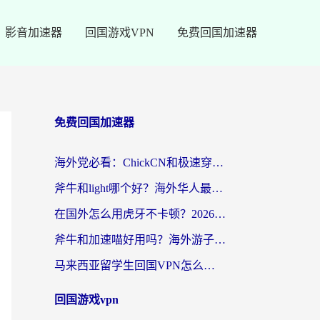
影音加速器
回国游戏VPN
免费回国加速器
免费回国加速器
海外党必看：ChickCN和极速穿梭VPN好用吗？3招教你选对回国加速器无缝刷国内资源
斧牛和light哪个好？海外华人最关心的回国加速器选择难题，一篇讲透
在国外怎么用虎牙不卡顿？2026海外华人亲测有效的回国加速器选择指南
斧牛和加速喵好用吗？海外游子的真实选择困境
马来西亚留学生回国VPN怎么选？3个避坑点+1款实测好用的加速器推荐
回国游戏vpn