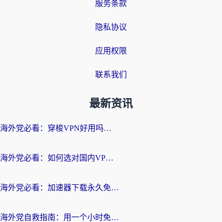
服务条款
隐私协议
应用权限
联系我们
最新资讯
海外党必看：穿梭VPN好用吗？和云帆VPN对比哪个回国效果更好？附真实测评+避坑指南
海外党必看：如何选对国内VPN，实现无缝访问国内资源？
海外党必看：加速器下载永久免费版真的存在吗？教你无缝访问国内资源的正确姿势
海外党自救指南：用一个小时免费加速器，轻松打破国内资源访问壁垒？