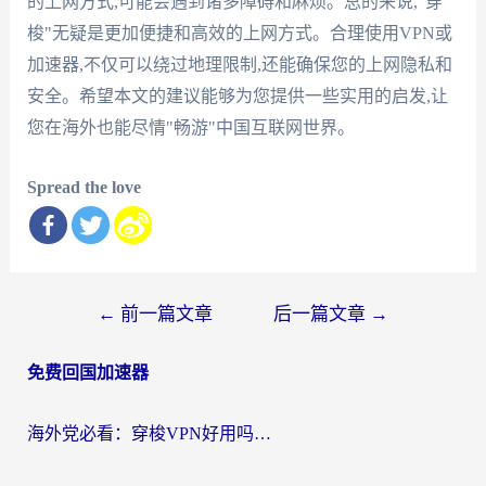
的上网方式,可能会遇到诸多障碍和麻烦。总的来说,"穿
梭"无疑是更加便捷和高效的上网方式。合理使用VPN或
加速器,不仅可以绕过地理限制,还能确保您的上网隐私和
安全。希望本文的建议能够为您提供一些实用的启发,让
您在海外也能尽情"畅游"中国互联网世界。
Spread the love
文
←
前一篇文章
后一篇文章
→
章
免费回国加速器
导
航
海外党必看：穿梭VPN好用吗？和云帆VPN对比哪个回国效果更好？附真实测评+避坑指南