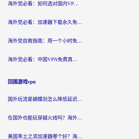
海外党必看：如何选对国内VPN，实现无缝访问国内资源？
海外党必看：加速器下载永久免费版真的存在吗？教你无缝访问国内资源的正确姿势
海外党自救指南：用一个小时免费加速器，轻松打破国内资源访问壁垒？
海外党必看：中国VPN免费真的靠谱吗？手把手教你选对回国加速器
回国游戏vpn
国外玩流星蝴蝶剑怎么降低延迟？海外党必看的加速秘籍（含欧洲鸣潮&彩虹岛优化攻略）
在国外也能玩穿越火线吗？海外玩家国服游戏畅玩终极指南
美国率土之滨加速器哪个好？海外党国服游戏畅玩终极指南（附多游戏解决方案）