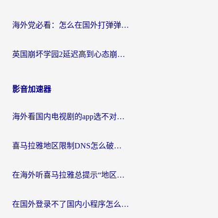
海外党必看：怎么在国外打弹弹堂不卡？番茄加速器亲测指南
英国崩坏学园2延迟高到心态崩？海外党国服游戏加速终极指南
影音加速器
海外看国内电视剧的app选不对？这份回国加速器避坑指南帮你流畅追剧
喜马拉雅地区限制DNS怎么破？海外党听国内音乐听书的终极解决方案
在海外听喜马拉雅总提示“地区限制”？3步轻松解除+听国内音乐全攻略
在国外登录不了国内小程序怎么办？选对回国加速器，轻松解锁国内资源