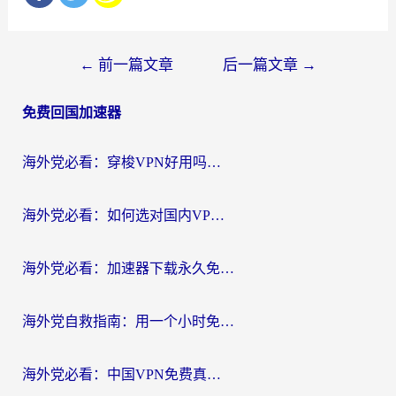
文
←
前一篇文章
后一篇文章
→
章
免费回国加速器
导
航
海外党必看：穿梭VPN好用吗？和云帆VPN对比哪个回国效果更好？附真实测评+避坑指南
海外党必看：如何选对国内VPN，实现无缝访问国内资源？
海外党必看：加速器下载永久免费版真的存在吗？教你无缝访问国内资源的正确姿势
海外党自救指南：用一个小时免费加速器，轻松打破国内资源访问壁垒？
海外党必看：中国VPN免费真的靠谱吗？手把手教你选对回国加速器