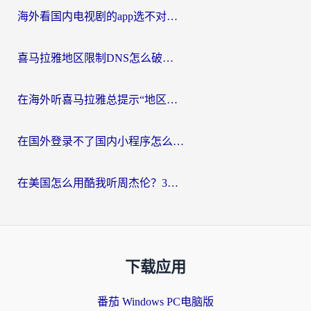
海外看国内电视剧的app选不对？这份回国加速器避坑指南帮你流畅追剧
喜马拉雅地区限制DNS怎么破？海外党听国内音乐听书的终极解决方案
在海外听喜马拉雅总提示“地区限制”？3步轻松解除+听国内音乐全攻略
在国外登录不了国内小程序怎么办？选对回国加速器，轻松解锁国内资源
在美国怎么用酷我听周杰伦？3步搞定海外听歌难题
下载应用
番茄 Windows PC电脑版