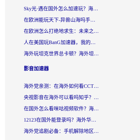
Sky光·遇在国外怎么加速玩？海外党亲测有效的国服游戏加速指南
在欧洲能玩天下-异兽山海吗手游？海外玩家的加速器生存指南
在欧洲怎么打绝地求生：未来之役不卡？留学生亲测的加速器避坑指南
人在美国玩BanG加速器，我的延迟终于绿了
海外玩坦克世界总卡顿？海外坦克世界加速器有哪些？实测好用的选择在这里
影音加速器
海外党亲测：在海外如何看CCTV？告别“仅限大陆播放”的实用指南
央视影音在海外可以看吗知乎？留学生亲测：3步解决地域限制+追剧自由
在国外怎么看咪咕视频软件？海外党亲测有效的回国加速方案
12123在国外能登录吗？海外华人必看的回国加速实用指南
海外党追剧必备：手机解除地区限制app怎么选？解决央视视频&国内剧地区限制全指南