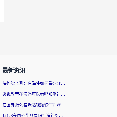
最新资讯
海外党亲测：在海外如何看CCTV？告别“仅限大陆播放”的实用指南
央视影音在海外可以看吗知乎？留学生亲测：3步解决地域限制+追剧自由
在国外怎么看咪咕视频软件？海外党亲测有效的回国加速方案
12123在国外能登录吗？海外华人必看的回国加速实用指南