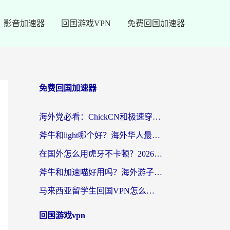
影音加速器
回国游戏VPN
免费回国加速器
免费回国加速器
海外党必看：ChickCN和极速穿梭VPN好用吗？3招教你选对回国加速器无缝刷国内资源
斧牛和light哪个好？海外华人最关心的回国加速器选择难题，一篇讲透
在国外怎么用虎牙不卡顿？2026海外华人亲测有效的回国加速器选择指南
斧牛和加速喵好用吗？海外游子的真实选择困境
马来西亚留学生回国VPN怎么选？3个避坑点+1款实测好用的加速器推荐
回国游戏vpn