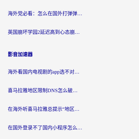
海外党必看：怎么在国外打弹弹堂不卡？番茄加速器亲测指南
英国崩坏学园2延迟高到心态崩？海外党国服游戏加速终极指南
影音加速器
海外看国内电视剧的app选不对？这份回国加速器避坑指南帮你流畅追剧
喜马拉雅地区限制DNS怎么破？海外党听国内音乐听书的终极解决方案
在海外听喜马拉雅总提示“地区限制”？3步轻松解除+听国内音乐全攻略
在国外登录不了国内小程序怎么办？选对回国加速器，轻松解锁国内资源