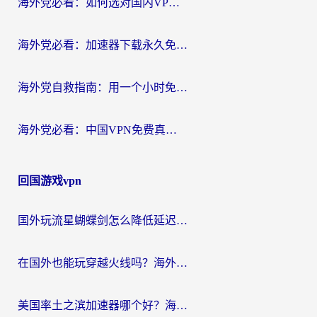
海外党必看：如何选对国内VPN，实现无缝访问国内资源？
海外党必看：加速器下载永久免费版真的存在吗？教你无缝访问国内资源的正确姿势
海外党自救指南：用一个小时免费加速器，轻松打破国内资源访问壁垒？
海外党必看：中国VPN免费真的靠谱吗？手把手教你选对回国加速器
回国游戏vpn
国外玩流星蝴蝶剑怎么降低延迟？海外党必看的加速秘籍（含欧洲鸣潮&彩虹岛优化攻略）
在国外也能玩穿越火线吗？海外玩家国服游戏畅玩终极指南
美国率土之滨加速器哪个好？海外党国服游戏畅玩终极指南（附多游戏解决方案）