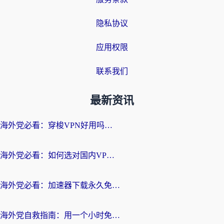
隐私协议
应用权限
联系我们
最新资讯
海外党必看：穿梭VPN好用吗？和云帆VPN对比哪个回国效果更好？附真实测评+避坑指南
海外党必看：如何选对国内VPN，实现无缝访问国内资源？
海外党必看：加速器下载永久免费版真的存在吗？教你无缝访问国内资源的正确姿势
海外党自救指南：用一个小时免费加速器，轻松打破国内资源访问壁垒？