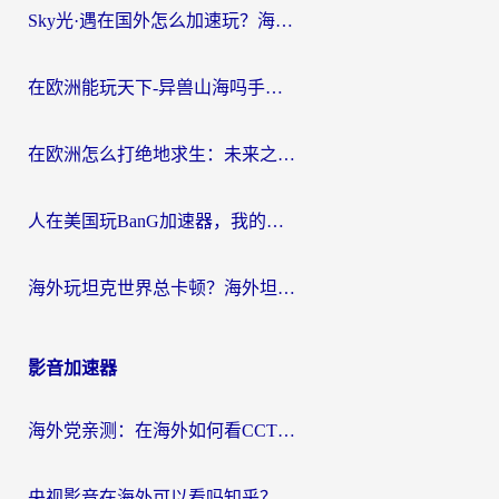
Sky光·遇在国外怎么加速玩？海外党亲测有效的国服游戏加速指南
在欧洲能玩天下-异兽山海吗手游？海外玩家的加速器生存指南
在欧洲怎么打绝地求生：未来之役不卡？留学生亲测的加速器避坑指南
人在美国玩BanG加速器，我的延迟终于绿了
海外玩坦克世界总卡顿？海外坦克世界加速器有哪些？实测好用的选择在这里
影音加速器
海外党亲测：在海外如何看CCTV？告别“仅限大陆播放”的实用指南
央视影音在海外可以看吗知乎？留学生亲测：3步解决地域限制+追剧自由