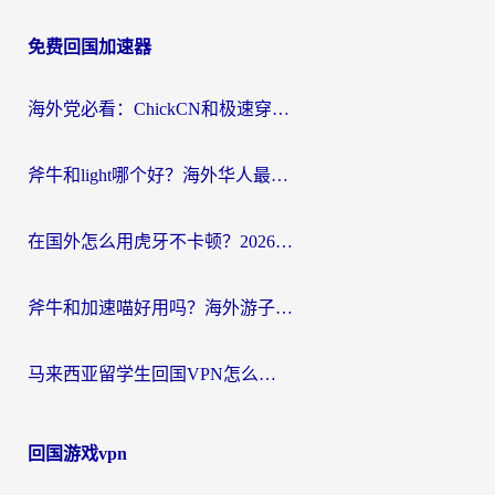
章
免费回国加速器
导
航
海外党必看：ChickCN和极速穿梭VPN好用吗？3招教你选对回国加速器无缝刷国内资源
斧牛和light哪个好？海外华人最关心的回国加速器选择难题，一篇讲透
在国外怎么用虎牙不卡顿？2026海外华人亲测有效的回国加速器选择指南
斧牛和加速喵好用吗？海外游子的真实选择困境
马来西亚留学生回国VPN怎么选？3个避坑点+1款实测好用的加速器推荐
回国游戏vpn