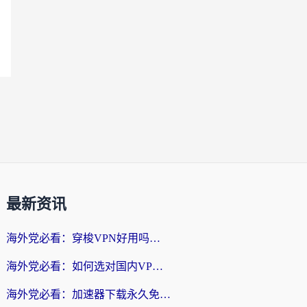
最新资讯
海外党必看：穿梭VPN好用吗？和云帆VPN对比哪个回国效果更好？附真实测评+避坑指南
海外党必看：如何选对国内VPN，实现无缝访问国内资源？
海外党必看：加速器下载永久免费版真的存在吗？教你无缝访问国内资源的正确姿势