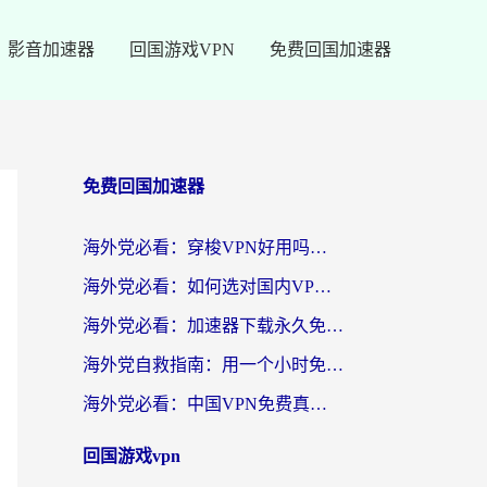
影音加速器
回国游戏VPN
免费回国加速器
免费回国加速器
海外党必看：穿梭VPN好用吗？和云帆VPN对比哪个回国效果更好？附真实测评+避坑指南
海外党必看：如何选对国内VPN，实现无缝访问国内资源？
海外党必看：加速器下载永久免费版真的存在吗？教你无缝访问国内资源的正确姿势
海外党自救指南：用一个小时免费加速器，轻松打破国内资源访问壁垒？
海外党必看：中国VPN免费真的靠谱吗？手把手教你选对回国加速器
回国游戏vpn