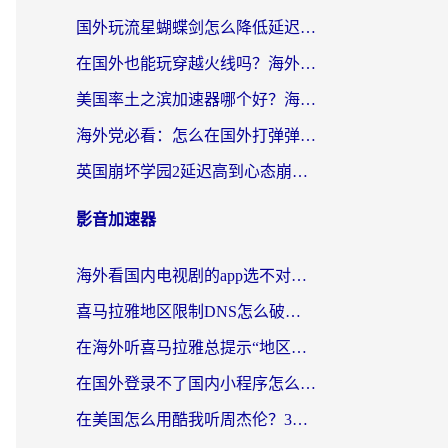
国外玩流星蝴蝶剑怎么降低延迟？海外党必看的加速秘籍（含欧洲鸣潮&彩虹岛优化攻略）
在国外也能玩穿越火线吗？海外玩家国服游戏畅玩终极指南
美国率土之滨加速器哪个好？海外党国服游戏畅玩终极指南（附多游戏解决方案）
海外党必看：怎么在国外打弹弹堂不卡？番茄加速器亲测指南
英国崩坏学园2延迟高到心态崩？海外党国服游戏加速终极指南
影音加速器
海外看国内电视剧的app选不对？这份回国加速器避坑指南帮你流畅追剧
喜马拉雅地区限制DNS怎么破？海外党听国内音乐听书的终极解决方案
在海外听喜马拉雅总提示“地区限制”？3步轻松解除+听国内音乐全攻略
在国外登录不了国内小程序怎么办？选对回国加速器，轻松解锁国内资源
在美国怎么用酷我听周杰伦？3步搞定海外听歌难题