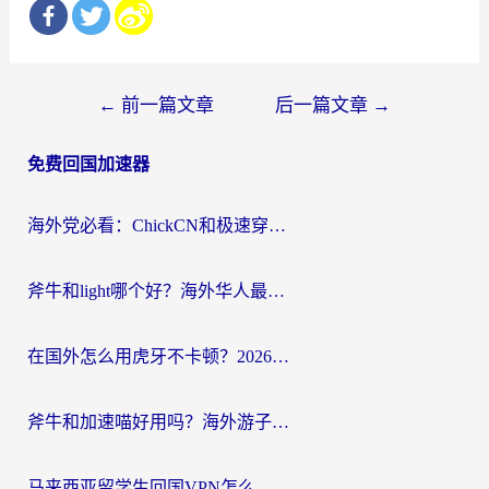
文
←
前一篇文章
后一篇文章
→
章
免费回国加速器
导
航
海外党必看：ChickCN和极速穿梭VPN好用吗？3招教你选对回国加速器无缝刷国内资源
斧牛和light哪个好？海外华人最关心的回国加速器选择难题，一篇讲透
在国外怎么用虎牙不卡顿？2026海外华人亲测有效的回国加速器选择指南
斧牛和加速喵好用吗？海外游子的真实选择困境
马来西亚留学生回国VPN怎么选？3个避坑点+1款实测好用的加速器推荐