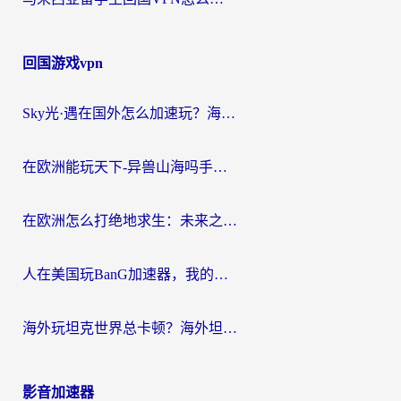
回国游戏vpn
Sky光·遇在国外怎么加速玩？海外党亲测有效的国服游戏加速指南
在欧洲能玩天下-异兽山海吗手游？海外玩家的加速器生存指南
在欧洲怎么打绝地求生：未来之役不卡？留学生亲测的加速器避坑指南
人在美国玩BanG加速器，我的延迟终于绿了
海外玩坦克世界总卡顿？海外坦克世界加速器有哪些？实测好用的选择在这里
影音加速器