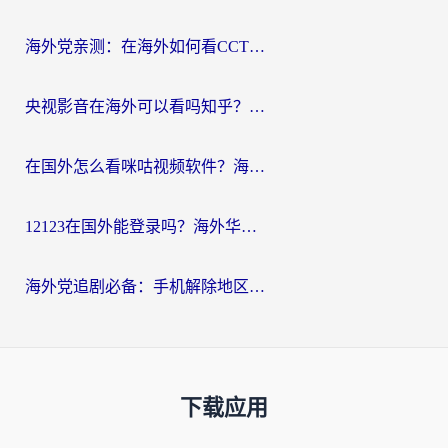
海外党亲测：在海外如何看CCTV？告别“仅限大陆播放”的实用指南
央视影音在海外可以看吗知乎？留学生亲测：3步解决地域限制+追剧自由
在国外怎么看咪咕视频软件？海外党亲测有效的回国加速方案
12123在国外能登录吗？海外华人必看的回国加速实用指南
海外党追剧必备：手机解除地区限制app怎么选？解决央视视频&国内剧地区限制全指南
下载应用