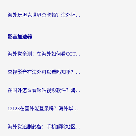
海外玩坦克世界总卡顿？海外坦克世界加速器有哪些？实测好用的选择在这里
影音加速器
海外党亲测：在海外如何看CCTV？告别“仅限大陆播放”的实用指南
央视影音在海外可以看吗知乎？留学生亲测：3步解决地域限制+追剧自由
在国外怎么看咪咕视频软件？海外党亲测有效的回国加速方案
12123在国外能登录吗？海外华人必看的回国加速实用指南
海外党追剧必备：手机解除地区限制app怎么选？解决央视视频&国内剧地区限制全指南