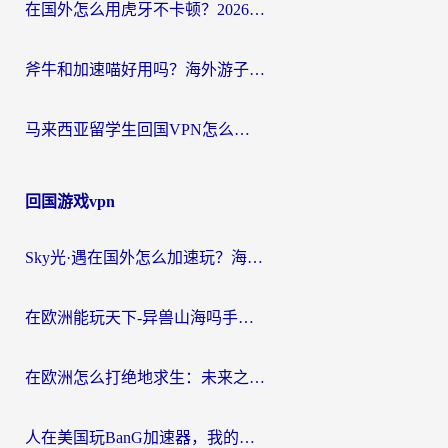
在国外怎么用虎牙不卡顿？2026海外华人亲测有效的回国加速器选择指南
斧牛和加速喵好用吗？海外游子的真实选择困境
马来西亚留学生回国VPN怎么选？3个避坑点+1款实测好用的加速器推荐
回国游戏vpn
Sky光·遇在国外怎么加速玩？海外党亲测有效的国服游戏加速指南
在欧洲能玩天下-异兽山海吗手游？海外玩家的加速器生存指南
在欧洲怎么打绝地求生：未来之役不卡？留学生亲测的加速器避坑指南
人在美国玩BanG加速器，我的延迟终于绿了