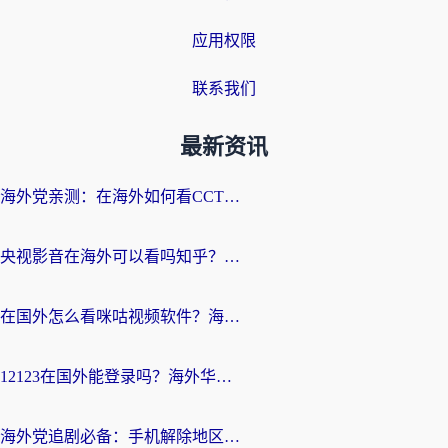
应用权限
联系我们
最新资讯
海外党亲测：在海外如何看CCTV？告别“仅限大陆播放”的实用指南
央视影音在海外可以看吗知乎？留学生亲测：3步解决地域限制+追剧自由
在国外怎么看咪咕视频软件？海外党亲测有效的回国加速方案
12123在国外能登录吗？海外华人必看的回国加速实用指南
海外党追剧必备：手机解除地区限制app怎么选？解决央视视频&国内剧地区限制全指南