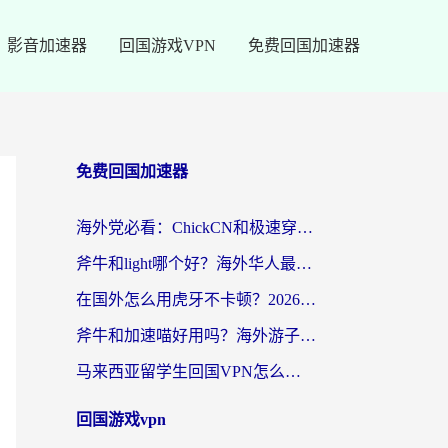
影音加速器
回国游戏VPN
免费回国加速器
免费回国加速器
海外党必看：ChickCN和极速穿梭VPN好用吗？3招教你选对回国加速器无缝刷国内资源
斧牛和light哪个好？海外华人最关心的回国加速器选择难题，一篇讲透
在国外怎么用虎牙不卡顿？2026海外华人亲测有效的回国加速器选择指南
斧牛和加速喵好用吗？海外游子的真实选择困境
马来西亚留学生回国VPN怎么选？3个避坑点+1款实测好用的加速器推荐
回国游戏vpn