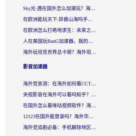
Sky光·遇在国外怎么加速玩？海外党亲测有效的国服游戏加速指南
在欧洲能玩天下-异兽山海吗手游？海外玩家的加速器生存指南
在欧洲怎么打绝地求生：未来之役不卡？留学生亲测的加速器避坑指南
人在美国玩BanG加速器，我的延迟终于绿了
海外玩坦克世界总卡顿？海外坦克世界加速器有哪些？实测好用的选择在这里
影音加速器
海外党亲测：在海外如何看CCTV？告别“仅限大陆播放”的实用指南
央视影音在海外可以看吗知乎？留学生亲测：3步解决地域限制+追剧自由
在国外怎么看咪咕视频软件？海外党亲测有效的回国加速方案
12123在国外能登录吗？海外华人必看的回国加速实用指南
海外党追剧必备：手机解除地区限制app怎么选？解决央视视频&国内剧地区限制全指南