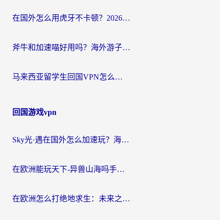
在国外怎么用虎牙不卡顿？2026海外华人亲测有效的回国加速器选择指南
斧牛和加速喵好用吗？海外游子的真实选择困境
马来西亚留学生回国VPN怎么选？3个避坑点+1款实测好用的加速器推荐
回国游戏vpn
Sky光·遇在国外怎么加速玩？海外党亲测有效的国服游戏加速指南
在欧洲能玩天下-异兽山海吗手游？海外玩家的加速器生存指南
在欧洲怎么打绝地求生：未来之役不卡？留学生亲测的加速器避坑指南