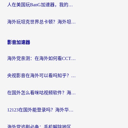
人在美国玩BanG加速器，我的延迟终于绿了
海外玩坦克世界总卡顿？海外坦克世界加速器有哪些？实测好用的选择在这里
影音加速器
海外党亲测：在海外如何看CCTV？告别“仅限大陆播放”的实用指南
央视影音在海外可以看吗知乎？留学生亲测：3步解决地域限制+追剧自由
在国外怎么看咪咕视频软件？海外党亲测有效的回国加速方案
12123在国外能登录吗？海外华人必看的回国加速实用指南
海外党追剧必备：手机解除地区限制app怎么选？解决央视视频&国内剧地区限制全指南