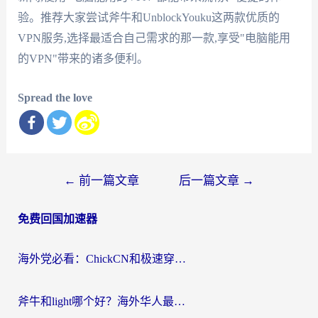
验。推荐大家尝试斧牛和UnblockYouku这两款优质的
VPN服务,选择最适合自己需求的那一款,享受"电脑能用
的VPN"带来的诸多便利。
Spread the love
文
←
前一篇文章
后一篇文章
→
章
免费回国加速器
导
航
海外党必看：ChickCN和极速穿梭VPN好用吗？3招教你选对回国加速器无缝刷国内资源
斧牛和light哪个好？海外华人最关心的回国加速器选择难题，一篇讲透