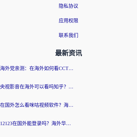
隐私协议
应用权限
联系我们
最新资讯
海外党亲测：在海外如何看CCTV？告别“仅限大陆播放”的实用指南
央视影音在海外可以看吗知乎？留学生亲测：3步解决地域限制+追剧自由
在国外怎么看咪咕视频软件？海外党亲测有效的回国加速方案
12123在国外能登录吗？海外华人必看的回国加速实用指南