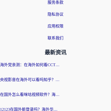
服务条款
隐私协议
应用权限
联系我们
最新资讯
海外党亲测：在海外如何看CCTV？告别“仅限大陆播放”的实用指南
央视影音在海外可以看吗知乎？留学生亲测：3步解决地域限制+追剧自由
在国外怎么看咪咕视频软件？海外党亲测有效的回国加速方案
12123在国外能登录吗？海外华人必看的回国加速实用指南