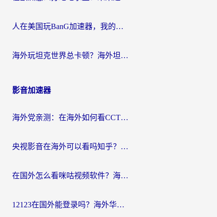
人在美国玩BanG加速器，我的延迟终于绿了
海外玩坦克世界总卡顿？海外坦克世界加速器有哪些？实测好用的选择在这里
影音加速器
海外党亲测：在海外如何看CCTV？告别“仅限大陆播放”的实用指南
央视影音在海外可以看吗知乎？留学生亲测：3步解决地域限制+追剧自由
在国外怎么看咪咕视频软件？海外党亲测有效的回国加速方案
12123在国外能登录吗？海外华人必看的回国加速实用指南