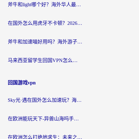
斧牛和light哪个好？海外华人最关心的回国加速器选择难题，一篇讲透
在国外怎么用虎牙不卡顿？2026海外华人亲测有效的回国加速器选择指南
斧牛和加速喵好用吗？海外游子的真实选择困境
马来西亚留学生回国VPN怎么选？3个避坑点+1款实测好用的加速器推荐
回国游戏vpn
Sky光·遇在国外怎么加速玩？海外党亲测有效的国服游戏加速指南
在欧洲能玩天下-异兽山海吗手游？海外玩家的加速器生存指南
在欧洲怎么打绝地求生：未来之役不卡？留学生亲测的加速器避坑指南