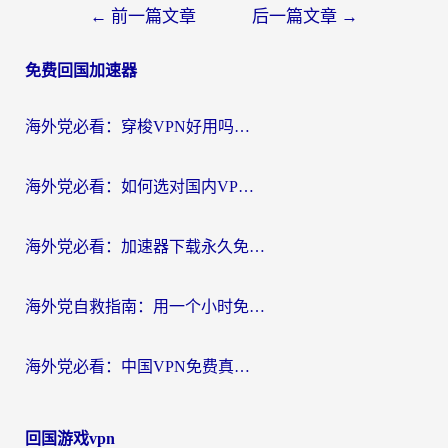
文
←
前一篇文章
后一篇文章
→
章
免费回国加速器
导
航
海外党必看：穿梭VPN好用吗？和云帆VPN对比哪个回国效果更好？附真实测评+避坑指南
海外党必看：如何选对国内VPN，实现无缝访问国内资源？
海外党必看：加速器下载永久免费版真的存在吗？教你无缝访问国内资源的正确姿势
海外党自救指南：用一个小时免费加速器，轻松打破国内资源访问壁垒？
海外党必看：中国VPN免费真的靠谱吗？手把手教你选对回国加速器
回国游戏vpn