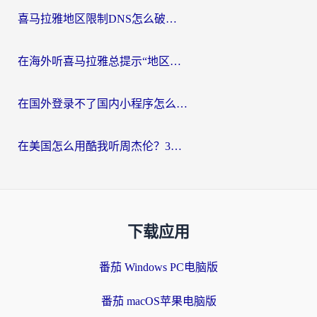
喜马拉雅地区限制DNS怎么破？海外党听国内音乐听书的终极解决方案
在海外听喜马拉雅总提示“地区限制”？3步轻松解除+听国内音乐全攻略
在国外登录不了国内小程序怎么办？选对回国加速器，轻松解锁国内资源
在美国怎么用酷我听周杰伦？3步搞定海外听歌难题
下载应用
番茄 Windows PC电脑版
番茄 macOS苹果电脑版