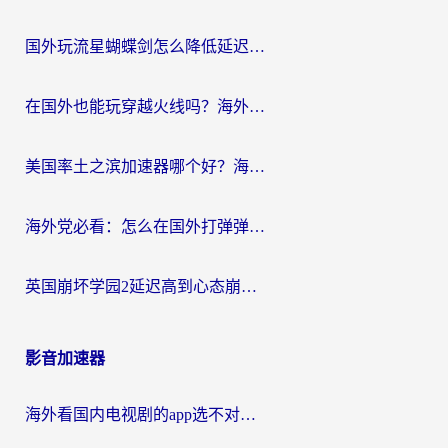
国外玩流星蝴蝶剑怎么降低延迟？海外党必看的加速秘籍（含欧洲鸣潮&彩虹岛优化攻略）
在国外也能玩穿越火线吗？海外玩家国服游戏畅玩终极指南
美国率土之滨加速器哪个好？海外党国服游戏畅玩终极指南（附多游戏解决方案）
海外党必看：怎么在国外打弹弹堂不卡？番茄加速器亲测指南
英国崩坏学园2延迟高到心态崩？海外党国服游戏加速终极指南
影音加速器
海外看国内电视剧的app选不对？这份回国加速器避坑指南帮你流畅追剧