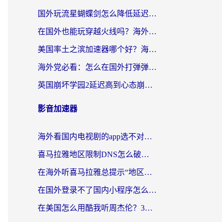
国外玩流星蝴蝶剑怎么降低延迟？海外党必看的加速秘籍（含欧洲鸣潮&彩虹岛优化攻略）
在国外也能玩穿越火线吗？海外玩家国服游戏畅玩终极指南
美国率土之滨加速器哪个好？海外党国服游戏畅玩终极指南（附多游戏解决方案）
海外党必看：怎么在国外打弹弹堂不卡？番茄加速器亲测指南
英国崩坏学园2延迟高到心态崩？海外党国服游戏加速终极指南
影音加速器
海外看国内电视剧的app选不对？这份回国加速器避坑指南帮你流畅追剧
喜马拉雅地区限制DNS怎么破？海外党听国内音乐听书的终极解决方案
在海外听喜马拉雅总提示“地区限制”？3步轻松解除+听国内音乐全攻略
在国外登录不了国内小程序怎么办？选对回国加速器，轻松解锁国内资源
在美国怎么用酷我听周杰伦？3步搞定海外听歌难题