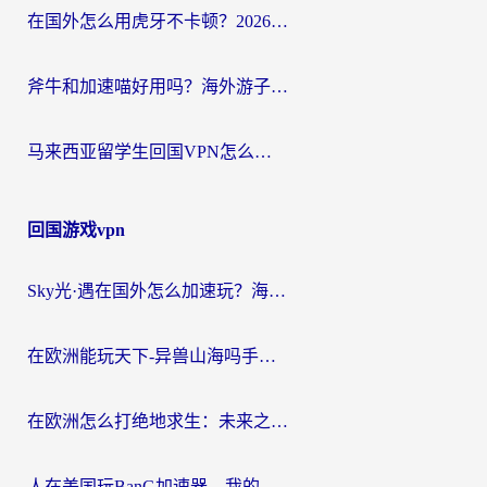
在国外怎么用虎牙不卡顿？2026海外华人亲测有效的回国加速器选择指南
斧牛和加速喵好用吗？海外游子的真实选择困境
马来西亚留学生回国VPN怎么选？3个避坑点+1款实测好用的加速器推荐
回国游戏vpn
Sky光·遇在国外怎么加速玩？海外党亲测有效的国服游戏加速指南
在欧洲能玩天下-异兽山海吗手游？海外玩家的加速器生存指南
在欧洲怎么打绝地求生：未来之役不卡？留学生亲测的加速器避坑指南
人在美国玩BanG加速器，我的延迟终于绿了