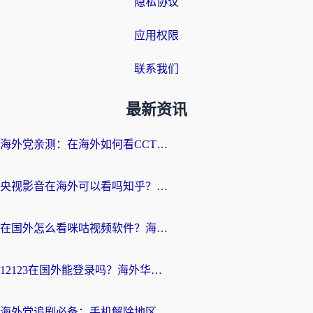
隐私协议
应用权限
联系我们
最新资讯
海外党亲测：在海外如何看CCTV？告别“仅限大陆播放”的实用指南
央视影音在海外可以看吗知乎？留学生亲测：3步解决地域限制+追剧自由
在国外怎么看咪咕视频软件？海外党亲测有效的回国加速方案
12123在国外能登录吗？海外华人必看的回国加速实用指南
海外党追剧必备：手机解除地区限制app怎么选？解决央视视频&国内剧地区限制全指南