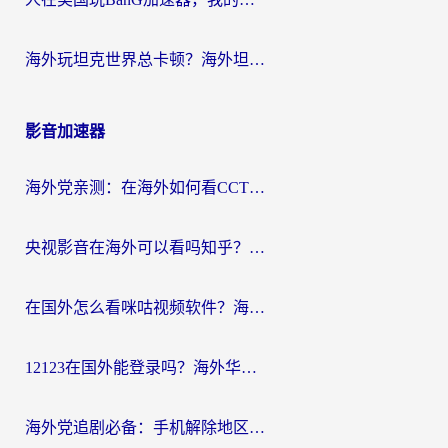
海外玩坦克世界总卡顿？海外坦克世界加速器有哪些？实测好用的选择在这里
影音加速器
海外党亲测：在海外如何看CCTV？告别“仅限大陆播放”的实用指南
央视影音在海外可以看吗知乎？留学生亲测：3步解决地域限制+追剧自由
在国外怎么看咪咕视频软件？海外党亲测有效的回国加速方案
12123在国外能登录吗？海外华人必看的回国加速实用指南
海外党追剧必备：手机解除地区限制app怎么选？解决央视视频&国内剧地区限制全指南