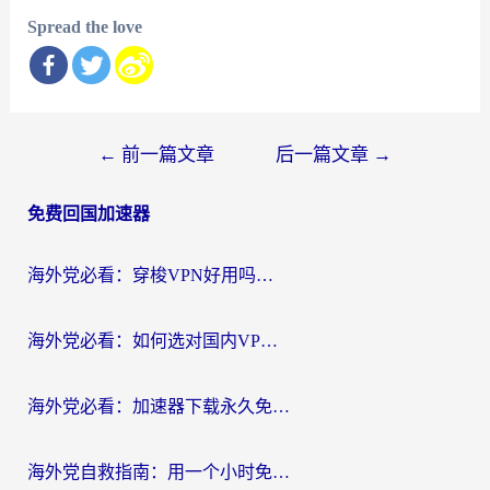
Spread the love
文
←
前一篇文章
后一篇文章
→
章
免费回国加速器
导
航
海外党必看：穿梭VPN好用吗？和云帆VPN对比哪个回国效果更好？附真实测评+避坑指南
海外党必看：如何选对国内VPN，实现无缝访问国内资源？
海外党必看：加速器下载永久免费版真的存在吗？教你无缝访问国内资源的正确姿势
海外党自救指南：用一个小时免费加速器，轻松打破国内资源访问壁垒？