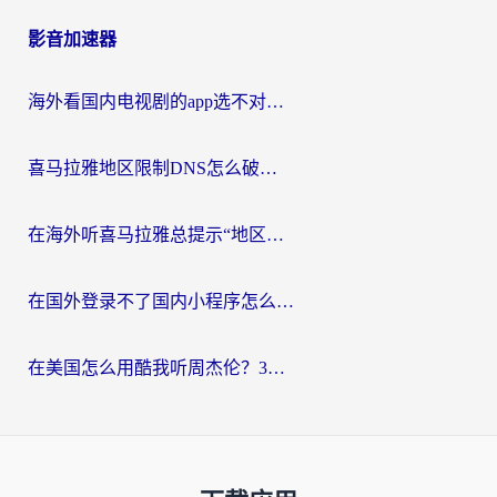
影音加速器
海外看国内电视剧的app选不对？这份回国加速器避坑指南帮你流畅追剧
喜马拉雅地区限制DNS怎么破？海外党听国内音乐听书的终极解决方案
在海外听喜马拉雅总提示“地区限制”？3步轻松解除+听国内音乐全攻略
在国外登录不了国内小程序怎么办？选对回国加速器，轻松解锁国内资源
在美国怎么用酷我听周杰伦？3步搞定海外听歌难题