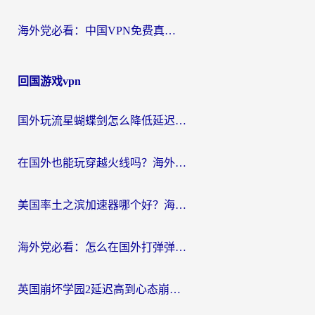
海外党必看：中国VPN免费真的靠谱吗？手把手教你选对回国加速器
回国游戏vpn
国外玩流星蝴蝶剑怎么降低延迟？海外党必看的加速秘籍（含欧洲鸣潮&彩虹岛优化攻略）
在国外也能玩穿越火线吗？海外玩家国服游戏畅玩终极指南
美国率土之滨加速器哪个好？海外党国服游戏畅玩终极指南（附多游戏解决方案）
海外党必看：怎么在国外打弹弹堂不卡？番茄加速器亲测指南
英国崩坏学园2延迟高到心态崩？海外党国服游戏加速终极指南