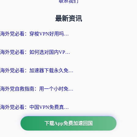
联系我们
最新资讯
海外党必看：穿梭VPN好用吗？和云帆VPN对比哪个回国效果更好？附真实测评+避坑指南
海外党必看：如何选对国内VPN，实现无缝访问国内资源？
海外党必看：加速器下载永久免费版真的存在吗？教你无缝访问国内资源的正确姿势
海外党自救指南：用一个小时免费加速器，轻松打破国内资源访问壁垒？
海外党必看：中国VPN免费真的靠谱吗？手把手教你选对回国加速器
下载App免费加速回国