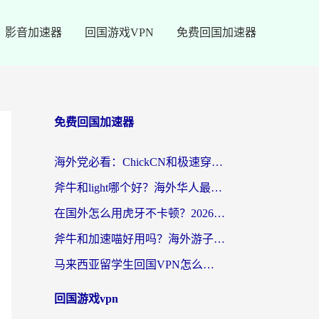
影音加速器
回国游戏VPN
免费回国加速器
免费回国加速器
海外党必看：ChickCN和极速穿梭VPN好用吗？3招教你选对回国加速器无缝刷国内资源
斧牛和light哪个好？海外华人最关心的回国加速器选择难题，一篇讲透
在国外怎么用虎牙不卡顿？2026海外华人亲测有效的回国加速器选择指南
斧牛和加速喵好用吗？海外游子的真实选择困境
马来西亚留学生回国VPN怎么选？3个避坑点+1款实测好用的加速器推荐
回国游戏vpn