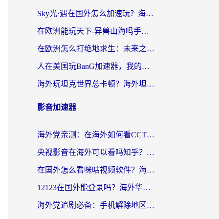
Sky光·遇在国外怎么加速玩？海外党亲测有效的国服游戏加速指南
在欧洲能玩天下-异兽山海吗手游？海外玩家的加速器生存指南
在欧洲怎么打绝地求生：未来之役不卡？留学生亲测的加速器避坑指南
人在美国玩BanG加速器，我的延迟终于绿了
海外玩坦克世界总卡顿？海外坦克世界加速器有哪些？实测好用的选择在这里
影音加速器
海外党亲测：在海外如何看CCTV？告别“仅限大陆播放”的实用指南
央视影音在海外可以看吗知乎？留学生亲测：3步解决地域限制+追剧自由
在国外怎么看咪咕视频软件？海外党亲测有效的回国加速方案
12123在国外能登录吗？海外华人必看的回国加速实用指南
海外党追剧必备：手机解除地区限制app怎么选？解决央视视频&国内剧地区限制全指南