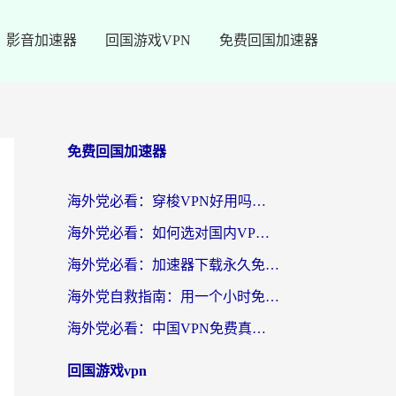
影音加速器
回国游戏VPN
免费回国加速器
免费回国加速器
海外党必看：穿梭VPN好用吗？和云帆VPN对比哪个回国效果更好？附真实测评+避坑指南
海外党必看：如何选对国内VPN，实现无缝访问国内资源？
海外党必看：加速器下载永久免费版真的存在吗？教你无缝访问国内资源的正确姿势
海外党自救指南：用一个小时免费加速器，轻松打破国内资源访问壁垒？
海外党必看：中国VPN免费真的靠谱吗？手把手教你选对回国加速器
回国游戏vpn