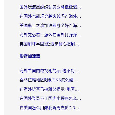
国外玩流星蝴蝶剑怎么降低延迟？海外党必看的加速秘籍（含欧洲鸣潮&彩虹岛优化攻略）
在国外也能玩穿越火线吗？海外玩家国服游戏畅玩终极指南
美国率土之滨加速器哪个好？海外党国服游戏畅玩终极指南（附多游戏解决方案）
海外党必看：怎么在国外打弹弹堂不卡？番茄加速器亲测指南
英国崩坏学园2延迟高到心态崩？海外党国服游戏加速终极指南
影音加速器
海外看国内电视剧的app选不对？这份回国加速器避坑指南帮你流畅追剧
喜马拉雅地区限制DNS怎么破？海外党听国内音乐听书的终极解决方案
在海外听喜马拉雅总提示“地区限制”？3步轻松解除+听国内音乐全攻略
在国外登录不了国内小程序怎么办？选对回国加速器，轻松解锁国内资源
在美国怎么用酷我听周杰伦？3步搞定海外听歌难题