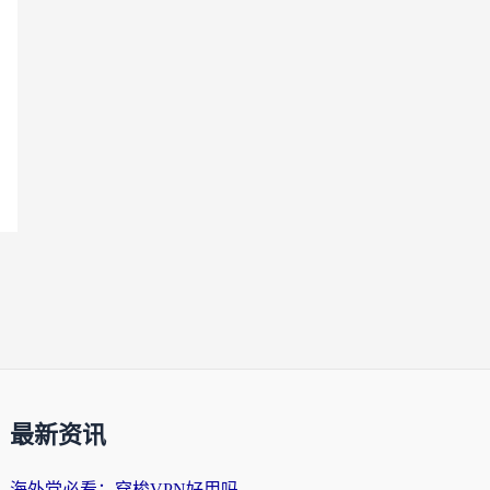
最新资讯
海外党必看：穿梭VPN好用吗？和云帆VPN对比哪个回国效果更好？附真实测评+避坑指南