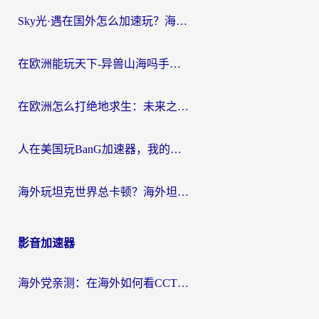
Sky光·遇在国外怎么加速玩？海外党亲测有效的国服游戏加速指南
在欧洲能玩天下-异兽山海吗手游？海外玩家的加速器生存指南
在欧洲怎么打绝地求生：未来之役不卡？留学生亲测的加速器避坑指南
人在美国玩BanG加速器，我的延迟终于绿了
海外玩坦克世界总卡顿？海外坦克世界加速器有哪些？实测好用的选择在这里
影音加速器
海外党亲测：在海外如何看CCTV？告别“仅限大陆播放”的实用指南