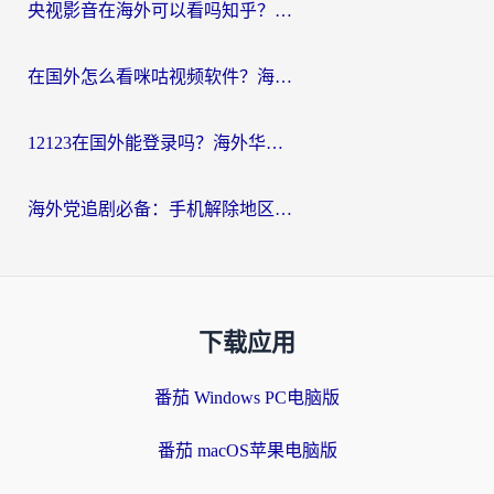
央视影音在海外可以看吗知乎？留学生亲测：3步解决地域限制+追剧自由
在国外怎么看咪咕视频软件？海外党亲测有效的回国加速方案
12123在国外能登录吗？海外华人必看的回国加速实用指南
海外党追剧必备：手机解除地区限制app怎么选？解决央视视频&国内剧地区限制全指南
下载应用
番茄 Windows PC电脑版
番茄 macOS苹果电脑版