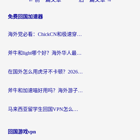
章
免费回国加速器
导
航
海外党必看：ChickCN和极速穿梭VPN好用吗？3招教你选对回国加速器无缝刷国内资源
斧牛和light哪个好？海外华人最关心的回国加速器选择难题，一篇讲透
在国外怎么用虎牙不卡顿？2026海外华人亲测有效的回国加速器选择指南
斧牛和加速喵好用吗？海外游子的真实选择困境
马来西亚留学生回国VPN怎么选？3个避坑点+1款实测好用的加速器推荐
回国游戏vpn