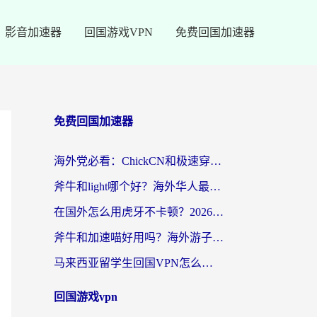
影音加速器
回国游戏VPN
免费回国加速器
免费回国加速器
海外党必看：ChickCN和极速穿梭VPN好用吗？3招教你选对回国加速器无缝刷国内资源
斧牛和light哪个好？海外华人最关心的回国加速器选择难题，一篇讲透
在国外怎么用虎牙不卡顿？2026海外华人亲测有效的回国加速器选择指南
斧牛和加速喵好用吗？海外游子的真实选择困境
马来西亚留学生回国VPN怎么选？3个避坑点+1款实测好用的加速器推荐
回国游戏vpn