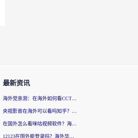
最新资讯
海外党亲测：在海外如何看CCTV？告别“仅限大陆播放”的实用指南
央视影音在海外可以看吗知乎？留学生亲测：3步解决地域限制+追剧自由
在国外怎么看咪咕视频软件？海外党亲测有效的回国加速方案
12123在国外能登录吗？海外华人必看的回国加速实用指南