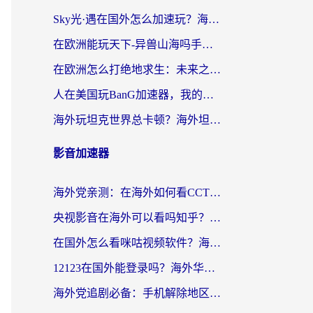
Sky光·遇在国外怎么加速玩？海外党亲测有效的国服游戏加速指南
在欧洲能玩天下-异兽山海吗手游？海外玩家的加速器生存指南
在欧洲怎么打绝地求生：未来之役不卡？留学生亲测的加速器避坑指南
人在美国玩BanG加速器，我的延迟终于绿了
海外玩坦克世界总卡顿？海外坦克世界加速器有哪些？实测好用的选择在这里
影音加速器
海外党亲测：在海外如何看CCTV？告别“仅限大陆播放”的实用指南
央视影音在海外可以看吗知乎？留学生亲测：3步解决地域限制+追剧自由
在国外怎么看咪咕视频软件？海外党亲测有效的回国加速方案
12123在国外能登录吗？海外华人必看的回国加速实用指南
海外党追剧必备：手机解除地区限制app怎么选？解决央视视频&国内剧地区限制全指南