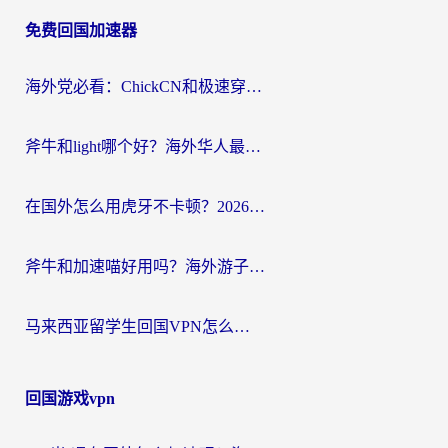
章
免费回国加速器
导
航
海外党必看：ChickCN和极速穿梭VPN好用吗？3招教你选对回国加速器无缝刷国内资源
斧牛和light哪个好？海外华人最关心的回国加速器选择难题，一篇讲透
在国外怎么用虎牙不卡顿？2026海外华人亲测有效的回国加速器选择指南
斧牛和加速喵好用吗？海外游子的真实选择困境
马来西亚留学生回国VPN怎么选？3个避坑点+1款实测好用的加速器推荐
回国游戏vpn