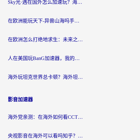
Sky光·遇在国外怎么加速玩？海外党亲测有效的国服游戏加速指南
在欧洲能玩天下-异兽山海吗手游？海外玩家的加速器生存指南
在欧洲怎么打绝地求生：未来之役不卡？留学生亲测的加速器避坑指南
人在美国玩BanG加速器，我的延迟终于绿了
海外玩坦克世界总卡顿？海外坦克世界加速器有哪些？实测好用的选择在这里
影音加速器
海外党亲测：在海外如何看CCTV？告别“仅限大陆播放”的实用指南
央视影音在海外可以看吗知乎？留学生亲测：3步解决地域限制+追剧自由