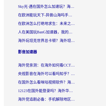
Sky光·遇在国外怎么加速玩？海外党亲测有效的国服游戏加速指南
在欧洲能玩天下-异兽山海吗手游？海外玩家的加速器生存指南
在欧洲怎么打绝地求生：未来之役不卡？留学生亲测的加速器避坑指南
人在美国玩BanG加速器，我的延迟终于绿了
海外玩坦克世界总卡顿？海外坦克世界加速器有哪些？实测好用的选择在这里
影音加速器
海外党亲测：在海外如何看CCTV？告别“仅限大陆播放”的实用指南
央视影音在海外可以看吗知乎？留学生亲测：3步解决地域限制+追剧自由
在国外怎么看咪咕视频软件？海外党亲测有效的回国加速方案
12123在国外能登录吗？海外华人必看的回国加速实用指南
海外党追剧必备：手机解除地区限制app怎么选？解决央视视频&国内剧地区限制全指南