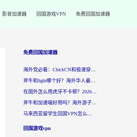
影音加速器
回国游戏VPN
免费回国加速器
免费回国加速器
海外党必看：ChickCN和极速穿梭VPN好用吗？3招教你选对回国加速器无缝刷国内资源
斧牛和light哪个好？海外华人最关心的回国加速器选择难题，一篇讲透
在国外怎么用虎牙不卡顿？2026海外华人亲测有效的回国加速器选择指南
斧牛和加速喵好用吗？海外游子的真实选择困境
马来西亚留学生回国VPN怎么选？3个避坑点+1款实测好用的加速器推荐
回国游戏vpn