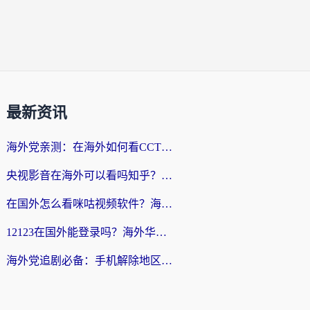
最新资讯
海外党亲测：在海外如何看CCTV？告别“仅限大陆播放”的实用指南
央视影音在海外可以看吗知乎？留学生亲测：3步解决地域限制+追剧自由
在国外怎么看咪咕视频软件？海外党亲测有效的回国加速方案
12123在国外能登录吗？海外华人必看的回国加速实用指南
海外党追剧必备：手机解除地区限制app怎么选？解决央视视频&国内剧地区限制全指南