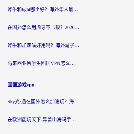
斧牛和light哪个好？海外华人最关心的回国加速器选择难题，一篇讲透
在国外怎么用虎牙不卡顿？2026海外华人亲测有效的回国加速器选择指南
斧牛和加速喵好用吗？海外游子的真实选择困境
马来西亚留学生回国VPN怎么选？3个避坑点+1款实测好用的加速器推荐
回国游戏vpn
Sky光·遇在国外怎么加速玩？海外党亲测有效的国服游戏加速指南
在欧洲能玩天下-异兽山海吗手游？海外玩家的加速器生存指南