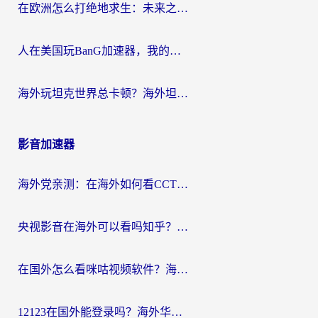
在欧洲怎么打绝地求生：未来之役不卡？留学生亲测的加速器避坑指南
人在美国玩BanG加速器，我的延迟终于绿了
海外玩坦克世界总卡顿？海外坦克世界加速器有哪些？实测好用的选择在这里
影音加速器
海外党亲测：在海外如何看CCTV？告别“仅限大陆播放”的实用指南
央视影音在海外可以看吗知乎？留学生亲测：3步解决地域限制+追剧自由
在国外怎么看咪咕视频软件？海外党亲测有效的回国加速方案
12123在国外能登录吗？海外华人必看的回国加速实用指南