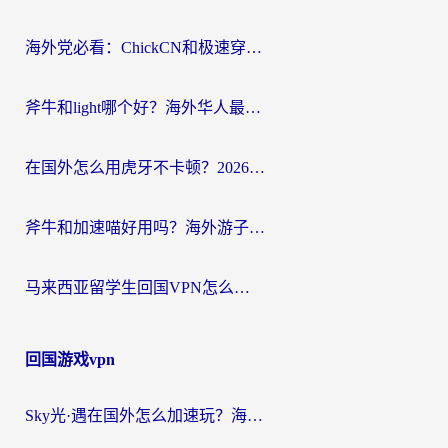
航
海外党必看：ChickCN和极速穿梭VPN好用吗？3招教你选对回国加速器无缝刷国内资源
斧牛和light哪个好？海外华人最关心的回国加速器选择难题，一篇讲透
在国外怎么用虎牙不卡顿？2026海外华人亲测有效的回国加速器选择指南
斧牛和加速喵好用吗？海外游子的真实选择困境
马来西亚留学生回国VPN怎么选？3个避坑点+1款实测好用的加速器推荐
回国游戏vpn
Sky光·遇在国外怎么加速玩？海外党亲测有效的国服游戏加速指南