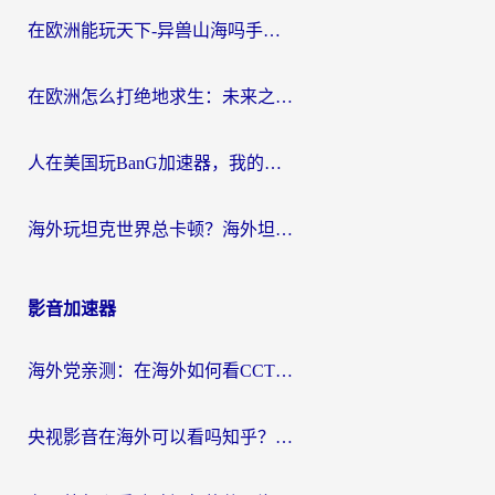
在欧洲能玩天下-异兽山海吗手游？海外玩家的加速器生存指南
在欧洲怎么打绝地求生：未来之役不卡？留学生亲测的加速器避坑指南
人在美国玩BanG加速器，我的延迟终于绿了
海外玩坦克世界总卡顿？海外坦克世界加速器有哪些？实测好用的选择在这里
影音加速器
海外党亲测：在海外如何看CCTV？告别“仅限大陆播放”的实用指南
央视影音在海外可以看吗知乎？留学生亲测：3步解决地域限制+追剧自由