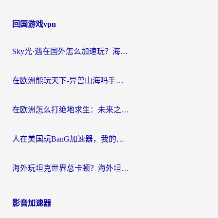
回国游戏vpn
Sky光·遇在国外怎么加速玩？海外党亲测有效的国服游戏加速指南
在欧洲能玩天下-异兽山海吗手游？海外玩家的加速器生存指南
在欧洲怎么打绝地求生：未来之役不卡？留学生亲测的加速器避坑指南
人在美国玩BanG加速器，我的延迟终于绿了
海外玩坦克世界总卡顿？海外坦克世界加速器有哪些？实测好用的选择在这里
影音加速器