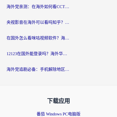
海外党亲测：在海外如何看CCTV？告别“仅限大陆播放”的实用指南
央视影音在海外可以看吗知乎？留学生亲测：3步解决地域限制+追剧自由
在国外怎么看咪咕视频软件？海外党亲测有效的回国加速方案
12123在国外能登录吗？海外华人必看的回国加速实用指南
海外党追剧必备：手机解除地区限制app怎么选？解决央视视频&国内剧地区限制全指南
下载应用
番茄 Windows PC电脑版