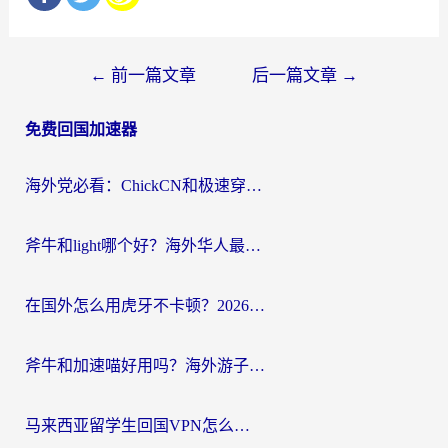
文
←
前一篇文章
后一篇文章
→
章
免费回国加速器
导
航
海外党必看：ChickCN和极速穿梭VPN好用吗？3招教你选对回国加速器无缝刷国内资源
斧牛和light哪个好？海外华人最关心的回国加速器选择难题，一篇讲透
在国外怎么用虎牙不卡顿？2026海外华人亲测有效的回国加速器选择指南
斧牛和加速喵好用吗？海外游子的真实选择困境
马来西亚留学生回国VPN怎么选？3个避坑点+1款实测好用的加速器推荐