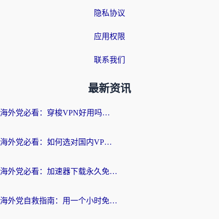
隐私协议
应用权限
联系我们
最新资讯
海外党必看：穿梭VPN好用吗？和云帆VPN对比哪个回国效果更好？附真实测评+避坑指南
海外党必看：如何选对国内VPN，实现无缝访问国内资源？
海外党必看：加速器下载永久免费版真的存在吗？教你无缝访问国内资源的正确姿势
海外党自救指南：用一个小时免费加速器，轻松打破国内资源访问壁垒？