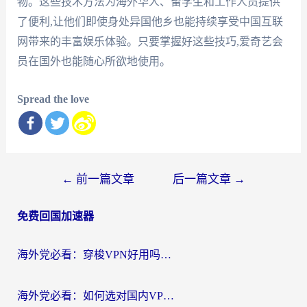
物。这些技术方法为海外华人、留学生和工作人员提供
了便利,让他们即使身处异国他乡也能持续享受中国互联
网带来的丰富娱乐体验。只要掌握好这些技巧,爱奇艺会
员在国外也能随心所欲地使用。
Spread the love
文
←
前一篇文章
后一篇文章
→
章
免费回国加速器
导
航
海外党必看：穿梭VPN好用吗？和云帆VPN对比哪个回国效果更好？附真实测评+避坑指南
海外党必看：如何选对国内VPN，实现无缝访问国内资源？