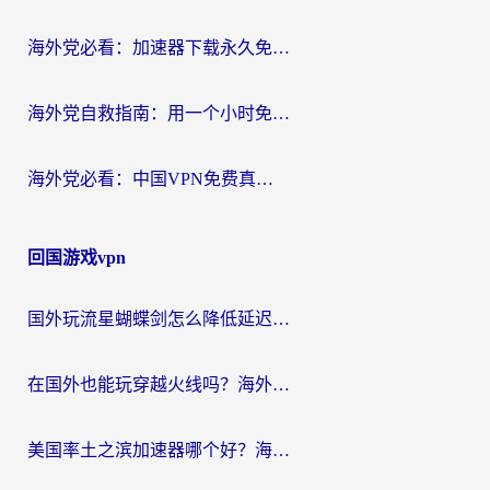
海外党必看：加速器下载永久免费版真的存在吗？教你无缝访问国内资源的正确姿势
海外党自救指南：用一个小时免费加速器，轻松打破国内资源访问壁垒？
海外党必看：中国VPN免费真的靠谱吗？手把手教你选对回国加速器
回国游戏vpn
国外玩流星蝴蝶剑怎么降低延迟？海外党必看的加速秘籍（含欧洲鸣潮&彩虹岛优化攻略）
在国外也能玩穿越火线吗？海外玩家国服游戏畅玩终极指南
美国率土之滨加速器哪个好？海外党国服游戏畅玩终极指南（附多游戏解决方案）