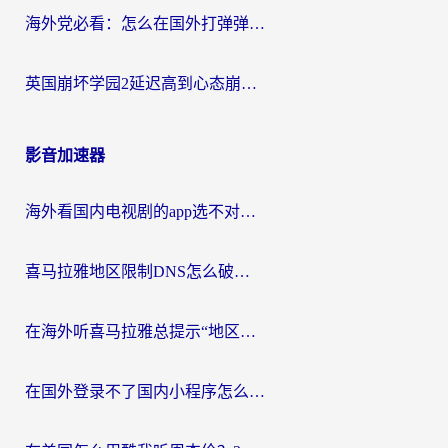
海外党必看：怎么在国外打弹弹堂不卡？番茄加速器亲测指南
英国崩坏学园2延迟高到心态崩？海外党国服游戏加速终极指南
影音加速器
海外看国内电视剧的app选不对？这份回国加速器避坑指南帮你流畅追剧
喜马拉雅地区限制DNS怎么破？海外党听国内音乐听书的终极解决方案
在海外听喜马拉雅总提示“地区限制”？3步轻松解除+听国内音乐全攻略
在国外登录不了国内小程序怎么办？选对回国加速器，轻松解锁国内资源