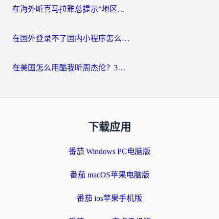
在海外听喜马拉雅总提示“地区限制”？3步轻松解除+听国内音乐全攻略
在国外登录不了国内小程序怎么办？选对回国加速器，轻松解锁国内资源
在美国怎么用酷我听周杰伦？3步搞定海外听歌难题
下载应用
番茄 Windows PC电脑版
番茄 macOS苹果电脑版
番茄 ios苹果手机版