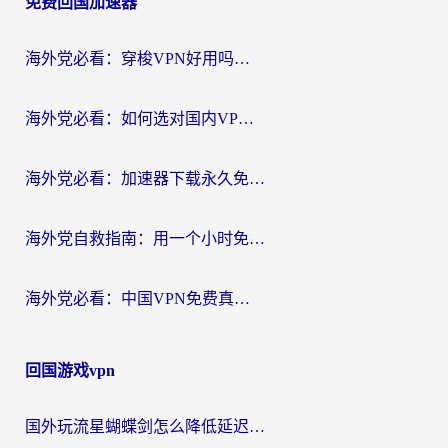
免费回国加速器
导
航
海外党必看：穿梭VPN好用吗？和云帆VPN对比哪个回国效果更好？附真实测评+避坑指南
海外党必看：如何选对国内VPN，实现无缝访问国内资源？
海外党必看：加速器下载永久免费版真的存在吗？教你无缝访问国内资源的正确姿势
海外党自救指南：用一个小时免费加速器，轻松打破国内资源访问壁垒？
海外党必看：中国VPN免费真的靠谱吗？手把手教你选对回国加速器
回国游戏vpn
国外玩流星蝴蝶剑怎么降低延迟？海外党必看的加速秘籍（含欧洲鸣潮&彩虹岛优化攻略）