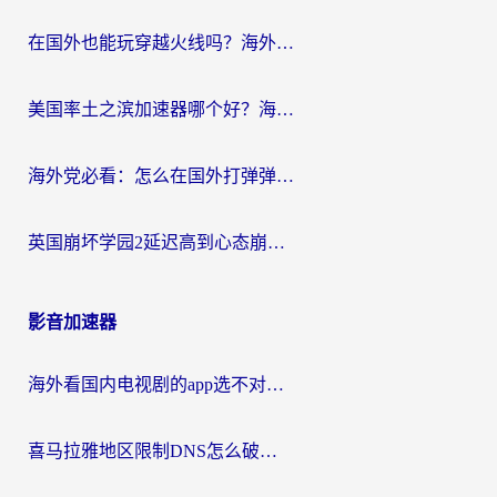
在国外也能玩穿越火线吗？海外玩家国服游戏畅玩终极指南
美国率土之滨加速器哪个好？海外党国服游戏畅玩终极指南（附多游戏解决方案）
海外党必看：怎么在国外打弹弹堂不卡？番茄加速器亲测指南
英国崩坏学园2延迟高到心态崩？海外党国服游戏加速终极指南
影音加速器
海外看国内电视剧的app选不对？这份回国加速器避坑指南帮你流畅追剧
喜马拉雅地区限制DNS怎么破？海外党听国内音乐听书的终极解决方案