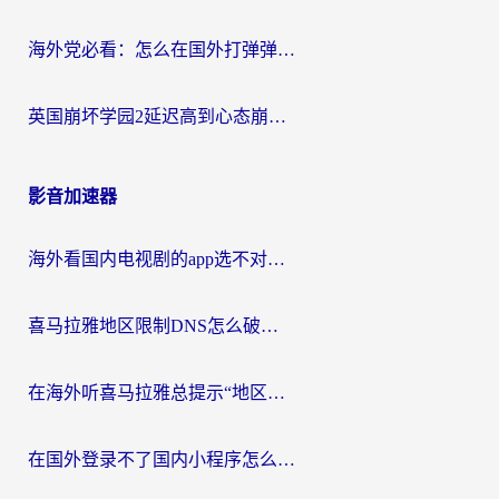
海外党必看：怎么在国外打弹弹堂不卡？番茄加速器亲测指南
英国崩坏学园2延迟高到心态崩？海外党国服游戏加速终极指南
影音加速器
海外看国内电视剧的app选不对？这份回国加速器避坑指南帮你流畅追剧
喜马拉雅地区限制DNS怎么破？海外党听国内音乐听书的终极解决方案
在海外听喜马拉雅总提示“地区限制”？3步轻松解除+听国内音乐全攻略
在国外登录不了国内小程序怎么办？选对回国加速器，轻松解锁国内资源