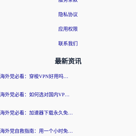
隐私协议
应用权限
联系我们
最新资讯
海外党必看：穿梭VPN好用吗？和云帆VPN对比哪个回国效果更好？附真实测评+避坑指南
海外党必看：如何选对国内VPN，实现无缝访问国内资源？
海外党必看：加速器下载永久免费版真的存在吗？教你无缝访问国内资源的正确姿势
海外党自救指南：用一个小时免费加速器，轻松打破国内资源访问壁垒？