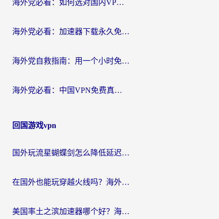
海外党必看：如何选对国内VPN，实现无缝访问国内资源？
海外党必看：加速器下载永久免费版真的存在吗？教你无缝访问国内资源的正确姿势
海外党自救指南：用一个小时免费加速器，轻松打破国内资源访问壁垒？
海外党必看：中国VPN免费真的靠谱吗？手把手教你选对回国加速器
回国游戏vpn
国外玩流星蝴蝶剑怎么降低延迟？海外党必看的加速秘籍（含欧洲鸣潮&彩虹岛优化攻略）
在国外也能玩穿越火线吗？海外玩家国服游戏畅玩终极指南
美国率土之滨加速器哪个好？海外党国服游戏畅玩终极指南（附多游戏解决方案）